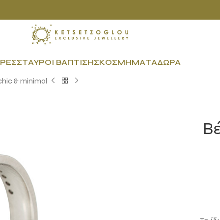
ΡΕΣ
ΣΤΑΥΡΟΊ ΒΆΠΤΙΣΗΣ
ΚΟΣΜΉΜΑΤΑ
ΔΏΡΑ
hic & minimal
Βέ