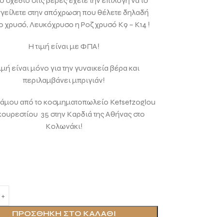
ιο σχέδιο στις βέρες έχετε την επιλογή να το
γείλετε στην απόχρωση που θέλετε δηλαδή
ο χρυσό, Λευκόχρυσο η Ροζ χρυσό Κ9 – Κ14 !
Η τιμή είναι με ΦΠΑ!
ιμή είναι μόνο για την γυναικεία βέρα και
περιλαμβάνει μπριγιάν!
άμου από το κοσμηματοπωλείο Ketsetzoglou
ουρεστίου 35 στην Καρδιά της Αθήνας στο
Κολωνάκι!
ΠΡΟΣΘΉΚΗ ΣΤΟ ΚΑΛΆΘΙ