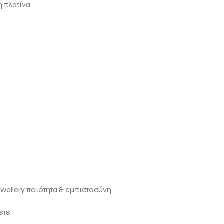
 πλατίνα
ewellery ποιότητα & εμπιστοσύνη
ετε