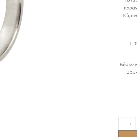
Το ίδ
παραγ
Κίτριν
Η τ
Βέρες γ
Βουκ