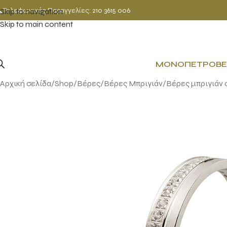
Τηλεφωνικές Παραγγελίες:
210 3615 006
Skip to navigation
Skip to main content
ΜΟΝΌΠΕΤΡΟ
ΒΈ
Αρχική σελίδα
Shop
Βέρες
Βέρες Μπριγιάν
Βέρες μπριγιάν c