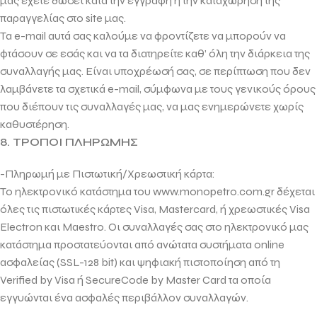
μας έχετε δώσει κατά την εγγραφή ή την καταχώρηση της
παραγγελίας στο site μας.
Τα e-mail αυτά σας καλούμε να φροντίζετε να μπορούν να
φτάσουν σε εσάς και να τα διατηρείτε καθ’ όλη την διάρκεια της
συναλλαγής μας. Είναι υποχρέωσή σας, σε περίπτωση που δεν
λαμβάνετε τα σχετικά e-mail, σύμφωνα με τους γενικούς όρους
που διέπουν τις συναλλαγές μας, να μας ενημερώνετε χωρίς
καθυστέρηση.
8. ΤΡΟΠΟΙ ΠΛΗΡΩΜΗΣ
-Πληρωμή με Πιστωτική/Χρεωστική κάρτα:
Το ηλεκτρονικό κατάστημα του www.monopetro.com.gr δέχεται
όλες τις πιστωτικές κάρτες Visa, Mastercard, ή χρεωστικές Visa
Electron και Maestro. Οι συναλλαγές σας στο ηλεκτρονικό μας
κατάστημα προστατεύονται από ανώτατα συστήματα online
ασφαλείας (SSL-128 bit) και ψηφιακή πιστοποίηση από τη
Verified by Visa ή SecureCode by Master Card τα οποία
εγγυώνται ένα ασφαλές περιβάλλον συναλλαγών.