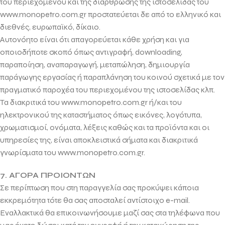
του περιεχομένου και της διάρθρωσης της ιστοσελίδας του
www.monopetro.com.gr προστατεύεται δε από το ελληνικό και
διεθνές, ευρωπαϊκό, δίκαιο.
Αυτονόητο είναι ότι απαγορεύεται κάθε χρήση και για
οποιοδήποτε σκοπό όπως αντιγραφή, downloading,
παραποίηση, αναπαραγωγή, μεταπώληση, δημιουργία
παράγωγης εργασίας ή παραπλάνηση του κοινού σχετικά με τον
πραγματικό παροχέα του περιεχομένου της ιστοσελίδας κλπ.
Τα διακριτικά του www.monopetro.com.gr ή/και του
ηλεκτρονικού της καταστήματος όπως εικόνες, λογότυπα,
χρωματισμοί, ονόματα, λέξεις καθώς και τα προϊόντα και οι
υπηρεσίες της, είναι αποκλειστικά σήματα και διακριτικά
γνωρίσματα του www.monopetro.com.gr.
7. ΑΓΟΡΑ ΠΡΟΙΟΝΤΩΝ
Σε περίπτωση που στη παραγγελία σας προκύψει κάποια
εκκρεμότητα τότε θα σας αποσταλεί αντίστοιχο e-mail.
Εναλλακτικά θα επικοινωνήσουμε μαζί σας στα τηλέφωνα που