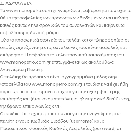
4. ΑΣΦΑΛΕΙΑ
Το www.monopetro.com.gr γνωρίζει τη σοβαρότητα που έχει το
θέμα της ασφαλείας των προσωπικών δεδομένων του πελάτη
καθώς και των ηλεκτρονικών του συναλλαγών και παίρνει τα
ασφαλέστερα, δυνατά, μέτρα.
Όλα τα προσωπικά στοιχεία του πελάτη και οι πληροφορίες, οι
οποίες σχετίζονται με τις συναλλαγές του, είναι ασφαλείς και
απόρρητες. Η ασφάλεια του ηλεκτρονικού καταστήματος του
www.monopetro.com.gr επιτυγχάνεται ως ακολούθως:
Αναγνώριση Πελάτη:
Ο πελάτης θα πρέπει να είναι εγγεγραμμένο μέλος στην
ιστοσελίδα του www.monopetro.com.gr έτσι ώστε να έχει ήδη
παράσχει τα απαιτούμενα στοιχεία για την εξακρίβωση της
ταυτότητάς του (ήτοι, ονοματεπώνυμο, ηλεκτρονική διεύθυνση,
τηλέφωνο επικοινωνίας κλπ).
Οι κωδικοί που χρησιμοποιούνται για την αναγνώριση του
πελάτη είναι ο Κωδικός Εισόδου (username) και ο
Προσωπικός Μυστικός Κωδικός Ασφαλείας (password) οι