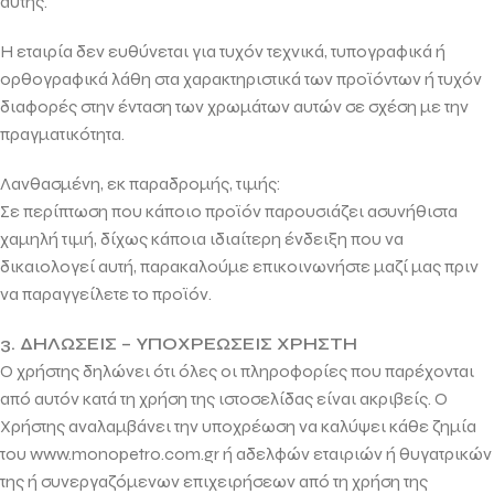
αυτής.
Η εταιρία δεν ευθύνεται για τυχόν τεχνικά, τυπογραφικά ή
ορθογραφικά λάθη στα χαρακτηριστικά των προϊόντων ή τυχόν
διαφορές στην ένταση των χρωμάτων αυτών σε σχέση με την
πραγματικότητα.
Λανθασμένη, εκ παραδρομής, τιμής:
Σε περίπτωση που κάποιο προϊόν παρουσιάζει ασυνήθιστα
χαμηλή τιμή, δίχως κάποια ιδιαίτερη ένδειξη που να
δικαιολογεί αυτή, παρακαλούμε επικοινωνήστε μαζί μας πριν
να παραγγείλετε το προϊόν.
3. ΔΗΛΩΣΕΙΣ – ΥΠΟΧΡΕΩΣΕΙΣ ΧΡΗΣΤΗ
Ο χρήστης δηλώνει ότι όλες οι πληροφορίες που παρέχονται
από αυτόν κατά τη χρήση της ιστοσελίδας είναι ακριβείς. Ο
Χρήστης αναλαμβάνει την υποχρέωση να καλύψει κάθε ζημία
του www.monopetro.com.gr ή αδελφών εταιριών ή θυγατρικών
της ή συνεργαζόμενων επιχειρήσεων από τη χρήση της