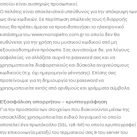
οποίοι είναι αυστηρώς προσωπικοί.
Ο πελάτης είναι αποκλειστικά υπεύθυνος για την απόκρυψη των
ως άνω κωδικών. Σε περίπτωση απώλειάς τους ή διαρροής
τους θα πρέπει άμεσα να προειδοποιήσει το ηλεκτρονικό
κατάστημα του www.monopetro.com.gr το οποίο δεν θα
ευθύνεται για την χρήση του μυστικού κωδικού από μη
εξουσιοδοτημένα πρόσωπα. Σας συνιστούμε δε, για λόγους
ασφαλείας, να αλλάζετε συχνά το password σας και να
χρησιμοποιείτε διαφορετικούς και δύσκολα ανιχνεύσιμους
κωδικούς (π.χ. όχι ημερομηνία γέννησης). Επίσης σας
προτείνουμε για τη δημιουργία του password να
χρησιμοποιείτε εκτός από αριθμούς και γράμματα σύμβολα.
Εξασφάλιση απορρήτου – κρυπτογράφηση
Για την προστασία των στοιχείων που διακινούνται μέσω της
ιστοσελίδας χρησιμοποιείται ειδικό λογισμικό το οποίο
αποτελεί ένα πρωτόκολλο (SSL 128-bit) το οποίο κρυπτογραφεί
την επικοινωνία μεταξύ του τερματικού σας & του server του