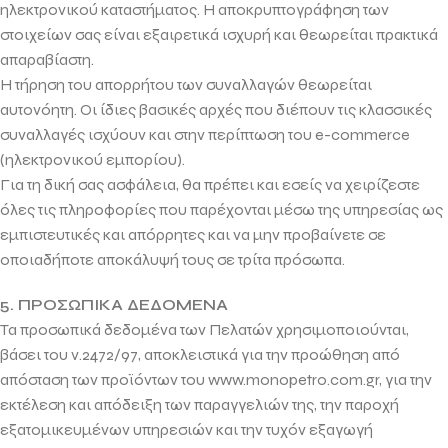
ηλεκτρονικού καταστήματος. Η αποκρυπτογράφηση των
στοιχείων σας είναι εξαιρετικά ισχυρή και θεωρείται πρακτικά
απαραβίαστη.
Η τήρηση του απορρήτου των συναλλαγών θεωρείται
αυτονόητη. Οι ίδιες βασικές αρχές που διέπουν τις κλασσικές
συναλλαγές ισχύουν και στην περίπτωση του e-commerce
(ηλεκτρονικού εμπορίου).
Για τη δική σας ασφάλεια, θα πρέπει και εσείς να χειρίζεστε
όλες τις πληροφορίες που παρέχονται μέσω της υπηρεσίας ως
εμπιστευτικές και απόρρητες και να μην προβαίνετε σε
οποιαδήποτε αποκάλυψή τους σε τρίτα πρόσωπα.
5. ΠΡΟΣΩΠΙΚΑ ΔΕΔΟΜΕΝΑ
Τα προσωπικά δεδομένα των Πελατών χρησιμοποιούνται,
βάσει του ν.2472/97, αποκλειστικά για την προώθηση από
απόσταση των προϊόντων του www.monopetro.com.gr, για την
εκτέλεση και απόδειξη των παραγγελιών της, την παροχή
εξατομικευμένων υπηρεσιών και την τυχόν εξαγωγή