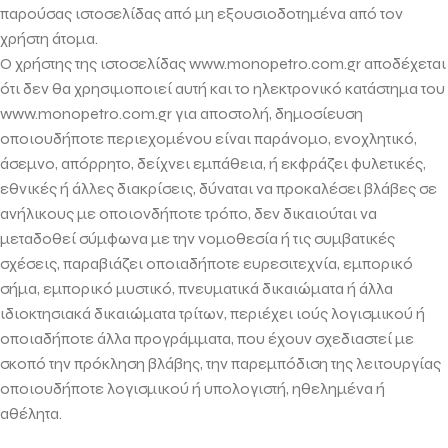
παρούσας ιστοσελίδας από μη εξουσιοδοτημένα από τον
χρήστη άτομα.
Ο χρήστης της ιστοσελίδας www.monopetro.com.gr αποδέχεται
ότι δεν θα χρησιμοποιεί αυτή και το ηλεκτρονικό κατάστημα του
www.monopetro.com.gr για αποστολή, δημοσίευση
οποιουδήποτε περιεχομένου είναι παράνομο, ενοχλητικό,
άσεμνο, απόρρητο, δείχνει εμπάθεια, ή εκφράζει φυλετικές,
εθνικές ή άλλες διακρίσεις, δύναται να προκαλέσει βλάβες σε
ανήλικους με οποιονδήποτε τρόπο, δεν δικαιούται να
μεταδοθεί σύμφωνα με την νομοθεσία ή τις συμβατικές
σχέσεις, παραβιάζει οποιαδήποτε ευρεσιτεχνία, εμπορικό
σήμα, εμπορικό μυστικό, πνευματικά δικαιώματα ή άλλα
ιδιοκτησιακά δικαιώματα τρίτων, περιέχει ιούς λογισμικού ή
οποιαδήποτε άλλα προγράμματα, που έχουν σχεδιαστεί με
σκοπό την πρόκληση βλάβης, την παρεμπόδιση της λειτουργίας
οποιουδήποτε λογισμικού ή υπολογιστή, ηθελημένα ή
αθέλητα.