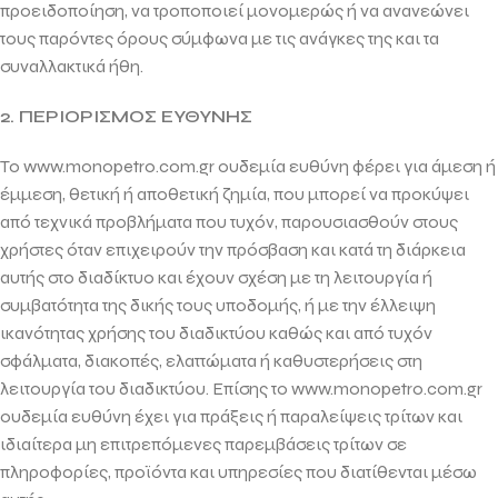
προειδοποίηση, να τροποποιεί μονομερώς ή να ανανεώνει
τους παρόντες όρους σύμφωνα με τις ανάγκες της και τα
συναλλακτικά ήθη.
2. ΠΕΡΙΟΡΙΣΜΟΣ ΕΥΘΥΝΗΣ
Το www.monopetro.com.gr ουδεμία ευθύνη φέρει για άμεση ή
έμμεση, θετική ή αποθετική ζημία, που μπορεί να προκύψει
από τεχνικά προβλήματα που τυχόν, παρουσιασθούν στους
χρήστες όταν επιχειρούν την πρόσβαση και κατά τη διάρκεια
αυτής στο διαδίκτυο και έχουν σχέση με τη λειτουργία ή
συμβατότητα της δικής τους υποδομής, ή με την έλλειψη
ικανότητας χρήσης του διαδικτύου καθώς και από τυχόν
σφάλματα, διακοπές, ελαττώματα ή καθυστερήσεις στη
λειτουργία του διαδικτύου. Επίσης το www.monopetro.com.gr
ουδεμία ευθύνη έχει για πράξεις ή παραλείψεις τρίτων και
ιδιαίτερα μη επιτρεπόμενες παρεμβάσεις τρίτων σε
πληροφορίες, προϊόντα και υπηρεσίες που διατίθενται μέσω