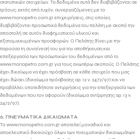
στατιστικών στοιχείων. Τα δεδομένα αυτά δεν διαβιβάζονται σε
τρίτους, εκτός από,τυχόν, συνεργαζόμενες με το
www.monopetro.com.gr επιχειρήσεις, στις οποίες
διαβιβάζονται προσωπικά δεδομένα του πελάτη με σκοπό την
αποστολή σε αυτόν διαφημιστικού υλικού και
εξατομικευμένων προσφορών. Ο Πελάτης δίνει με την
παρούσα τη συναίνεσή του για την αποθήκευση και
επεξεργασία των προσωπικών του δεδομένων από το
www.monopetro.com.gr για τους ανωτέρω σκοπούς. Ο Πελάτης
έχει δικαίωμα να έχει πρόσβαση σε κάθε στοιχείο που μας
έχει δώσει (δικαίωμα πρόσβασης αρ. 12 ν. 2472/97) και να
προβάλλει οποτεδήποτε αντιρρήσεις για την επεξεργασία των
δεδομένων που τον αφορούν (δικαίωμα αντίρρησης αρ. 13 ν.
2472/97).
6. ΠΝΕΥΜΑΤΙΚΑ ΔΙΚΑΙΩΜΑΤΑ
Το www.monopetro.com.gr αποτελεί μοναδικό και
αποκλειστικό δικαιούχο όλων των πνευματικών δικαιωμάτων