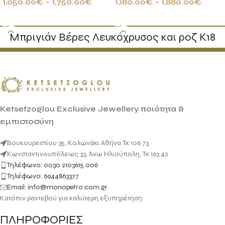
1,050.00
€
–
1,750.00
€
1,180.00
€
–
1,880.00
€
ΕΠΙΛΟΓΉ
ΕΠΙΛΟΓΉ
Μπριγιάν Βέρες Λευκόχρυσος και ροζ Κ18
Ketsetzoglou Exclusive Jewellery ποιότητα &
εμπιστοσύνη
Βουκουρεστίου 35, Κολωνάκι Αθήνα Τκ 106 73
Κωνσταντινουπόλεως 33, Άνω Ηλιούπολη, Τκ 163 42
Τηλέφωνο: 0030 2103615 006
Τηλέφωνο: 6944863377
Email: info@monopetro.com.gr
Κατόπιν ραντεβού για καλύτερη εξυπηρέτηση
ΠΛΗΡΟΦΟΡΙΕΣ