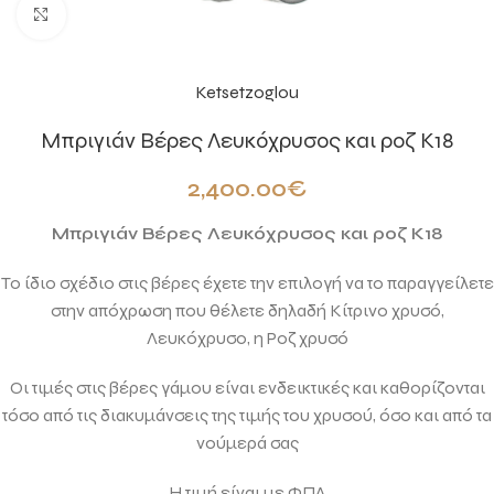
Click to enlarge
Ketsetzoglou
Μπριγιάν Βέρες Λευκόχρυσος και ροζ Κ18
2,400.00
€
Μπριγιάν Βέρες Λευκόχρυσος και ροζ Κ18
Το ίδιο σχέδιο στις βέρες έχετε την επιλογή να το παραγγείλετε
στην απόχρωση που θέλετε δηλαδή Κίτρινο χρυσό,
Λευκόχρυσο, η Ρoζ χρυσό
Οι τιμές στις βέρες γάμου είναι ενδεικτικές και καθορίζονται
τόσο από τις διακυμάνσεις της τιμής του χρυσού, όσο και από τα
νούμερά σας
Η τιμή είναι με ΦΠΑ