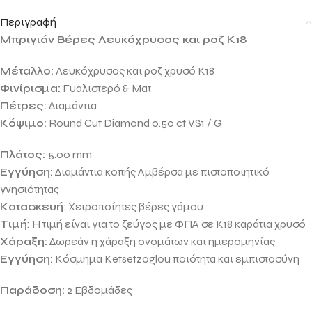
Περιγραφή
Μπριγιάν Βέρες Λευκόχρυσος και ροζ Κ18
Μέταλλο:
Λευκόχρυσος και ροζ χρυσό Κ18
Φινίρισμα:
Γυαλιστερό & Ματ
Πέτρες:
Διαμάντια
Κόψιμο:
Round Cut Diamond 0.50 ct VS1 / G
Πλάτος:
5.00 mm
Εγγύηση:
Διαμάντια κοπής Αμβέρσα με πιστοποιητικό
γνησιότητας
Κατασκευή
: Χειροποίητες βέρες γάμου
Τιμή
: Η τιμή είναι για το ζεύγος με ΦΠΑ σε Κ18 καράτια χρυσό
Χάραξη:
Δωρεάν η χάραξη ονομάτων και ημερομηνίας
Εγγύηση:
Κόσμημα Κetsetzoglou ποιότητα και εμπιστοσύνη
Παράδοση:
2 Eβδομάδες