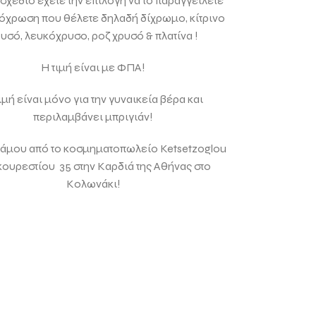
 σχέδιο έχετε την επιλογή να το παραγγείλετε
πόχρωση που θέλετε δηλαδή δίχρωμο, κίτρινο
υσό, λευκόχρυσο, ροζ χρυσό & πλατίνα !
Η τιμή είναι με ΦΠΑ!
ιμή είναι μόνο για την γυναικεία βέρα και
περιλαμβάνει μπριγιάν!
άμου από το κοσμηματοπωλείο Ketsetzoglou
ουρεστίου 35 στην Καρδιά της Αθήνας στο
Κολωνάκι!