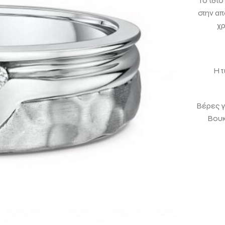
Το ίδιο
στην α
χρ
Η τ
Βέρες γ
Βουκ