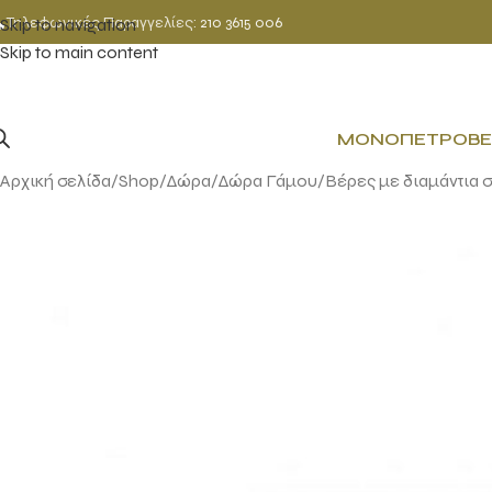
Τηλεφωνικές Παραγγελίες:
210 3615 006
Skip to navigation
Skip to main content
ΜΟΝΌΠΕΤΡΟ
ΒΈ
Αρχική σελίδα
Shop
Δώρα
Δώρα Γάμου
Βέρες με διαμάντια 