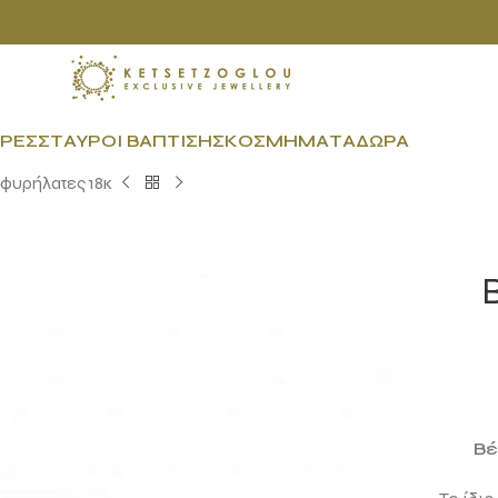
ΡΕΣ
ΣΤΑΥΡΟΊ ΒΆΠΤΙΣΗΣ
ΚΟΣΜΉΜΑΤΑ
ΔΏΡΑ
σφυρήλατες 18κ
Βέ