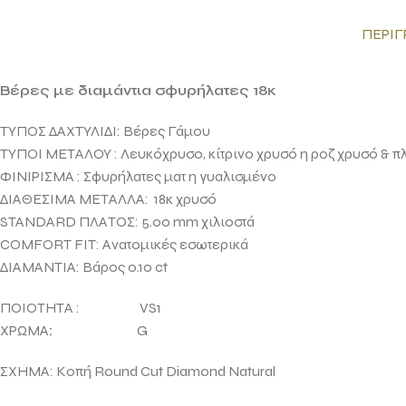
ΠΕΡΙΓ
Βέρες με διαμάντια σφυρήλατες 18κ
ΤΥΠΟΣ ΔΑΧΤΥΛΙΔΙ: Βέρες Γάμου
ΤΥΠΟΙ ΜΕΤΑΛΟΥ : Λευκόχρυσο, κίτρινο χρυσό η ροζ χρυσό & πλ
ΦΙΝΙΡΙΣΜΑ : Σφυρήλατες ματ η γυαλισμένο
ΔΙΑΘΕΣΙΜΑ ΜΕΤΑΛΛΑ: 18κ χρυσό
STANDARD ΠΛΑΤΟΣ: 5.00 mm χιλιοστά
COMFORT FIT: Ανατομικές εσωτερικά
ΔΙΑΜΑΝΤΙΑ: Βάρος 0.10 ct
ΠΟΙΟΤΗΤΑ : VS1
ΧΡΩΜΑ
:
G
ΣΧΗΜΑ: Κοπή Round Cut Diamοnd Natural