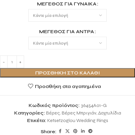
ΜΈΓΕΘΟΣ ΓΙΑ ΓΥΝΑΊΚΑ
ΜΈΓΕΘΟΣ ΓΙΑ ΆΝΤΡΑ
ΠΡΟΣΘΉΚΗ ΣΤΟ ΚΑΛΆΘΙ
Προσθήκη στα αγαπημένα
Κωδικός προϊόντος:
36454A01-G
Κατηγορίες:
Βέρες
,
Βέρες Μπριγιάν
,
Δαχτυλίδια
Ετικέτα:
Ketsetzoglou Wedding Rings
Share: