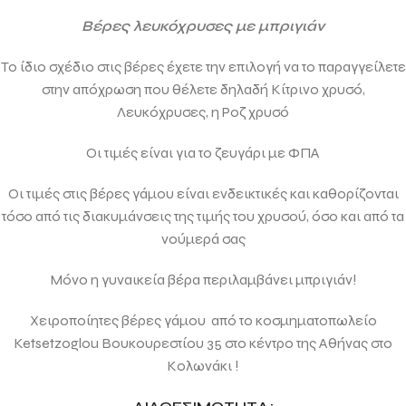
Βέρες λευκόχρυσες με μπριγιάν
Το ίδιο σχέδιο στις βέρες έχετε την επιλογή να το παραγγείλετε
στην απόχρωση που θέλετε δηλαδή Κίτρινο χρυσό,
Λευκόχρυσες, η Ρoζ χρυσό
Οι τιμές είναι για το ζευγάρι με ΦΠΑ
Οι τιμές στις βέρες γάμου είναι ενδεικτικές και καθορίζονται
τόσο από τις διακυμάνσεις της τιμής του χρυσού, όσο και από τα
νούμερά σας
Μόνο η γυναικεία βέρα περιλαμβάνει μπριγιάν!
Χειροποίητες βέρες γάμου από το κοσμηματοπωλείο
Ketsetzoglou Βουκουρεστίου 35 στο κέντρο της Αθήνας στο
Κολωνάκι !