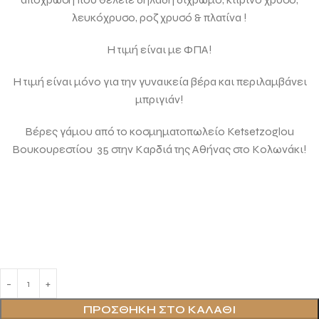
λευκόχρυσο, ροζ χρυσό & πλατίνα !
Η τιμή είναι με ΦΠΑ!
Η τιμή είναι μόνο για την γυναικεία βέρα και περιλαμβάνει
μπριγιάν!
Βέρες γάμου από το κοσμηματοπωλείο Ketsetzoglou
Βουκουρεστίου 35 στην Καρδιά της Αθήνας στο Κολωνάκι!
ΠΡΟΣΘΉΚΗ ΣΤΟ ΚΑΛΆΘΙ