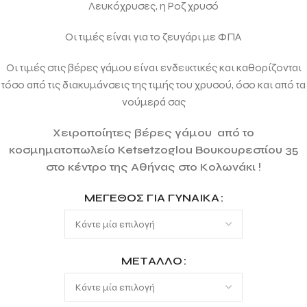
Λευκόχρυσες, η Ρoζ χρυσό
Οι τιμές είναι για το ζευγάρι με ΦΠΑ
Οι τιμές στις βέρες γάμου είναι ενδεικτικές και καθορίζονται
τόσο από τις διακυμάνσεις της τιμής του χρυσού, όσο και από τα
νούμερά σας
Χειροποίητες βέρες γάμου από το
κοσμηματοπωλείο Ketsetzoglou Βουκουρεστίου 35
στο κέντρο της Αθήνας στο Κολωνάκι !
ΜΈΓΕΘΟΣ ΓΙΑ ΓΥΝΑΊΚΑ
ΜΈΤΑΛΛΟ