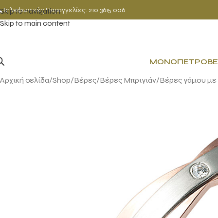
Τηλεφωνικές Παραγγελίες:
210 3615 006
Skip to navigation
Skip to main content
ΜΟΝΌΠΕΤΡΟ
ΒΈ
Αρχική σελίδα
Shop
Βέρες
Βέρες Μπριγιάν
Βέρες γάμου με 