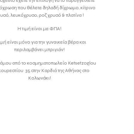
 σχέδιο έχετε την επιλογή να το παραγγείλετε
πόχρωση που θέλετε δηλαδή δίχρωμο, κίτρινο
υσό, λευκόχρυσο, ροζ χρυσό & πλατίνα !
Η τιμή είναι με ΦΠΑ!
ιμή είναι μόνο για την γυναικεία βέρα και
περιλαμβάνει μπριγιάν!
άμου από το κοσμηματοπωλείο Ketsetzoglou
ουρεστίου 35 στην Καρδιά της Αθήνας στο
Κολωνάκι!