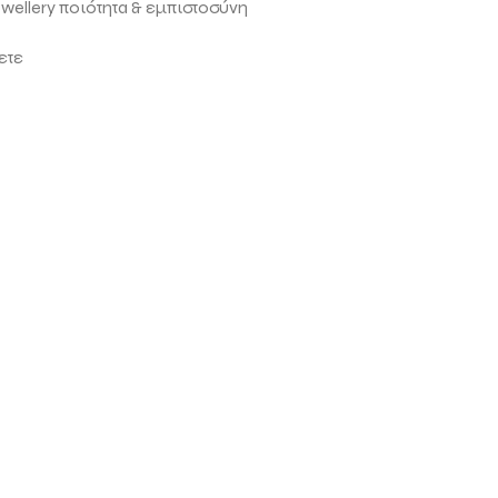
ewellery ποιότητα & εμπιστοσύνη
ετε