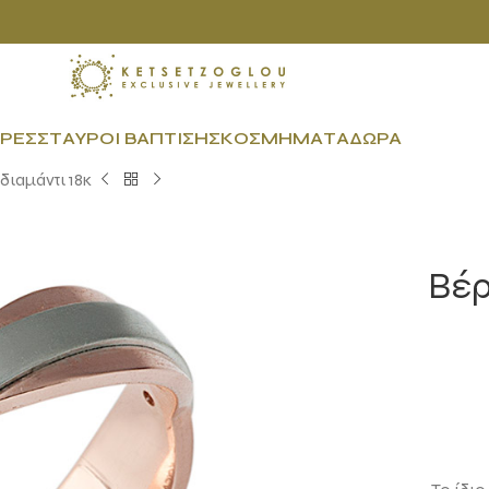
ΡΕΣ
ΣΤΑΥΡΟΊ ΒΆΠΤΙΣΗΣ
ΚΟΣΜΉΜΑΤΑ
ΔΏΡΑ
διαμάντι 18κ
Βέρ