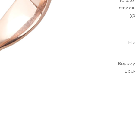
Το ίδιο
στην α
χρ
Η τ
Βέρες γ
Βουκ