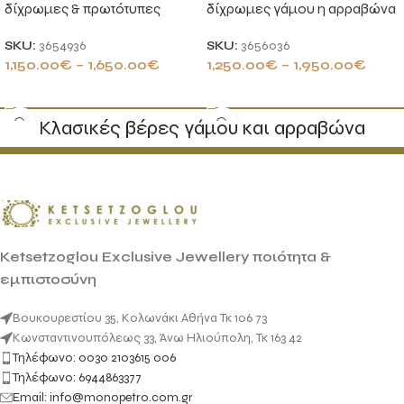
δίχρωμες & πρωτότυπες
δίχρωμες γάμου η αρραβώνα
SKU:
3654936
SKU:
3656036
1,150.00
€
–
1,650.00
€
1,250.00
€
–
1,950.00
€
ΕΠΙΛΟΓΉ
ΕΠΙΛΟΓΉ
Κλασικές βέρες γάμου και αρραβώνα
Ketsetzoglou Exclusive Jewellery ποιότητα &
εμπιστοσύνη
Βουκουρεστίου 35, Κολωνάκι Αθήνα Τκ 106 73
Κωνσταντινουπόλεως 33, Άνω Ηλιούπολη, Τκ 163 42
Τηλέφωνο: 0030 2103615 006
Τηλέφωνο: 6944863377
Email: info@monopetro.com.gr