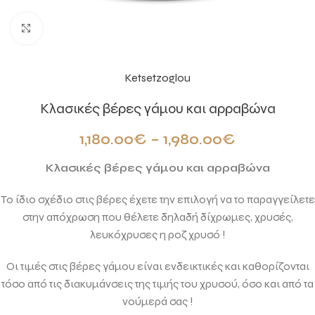
Click to enlarge
Ketsetzoglou
Κλασικές βέρες γάμου και αρραβώνα
1,180.00
€
–
1,980.00
€
Κλασικές βέρες γάμου και αρραβώνα
Το ίδιο σχέδιο στις βέρες έχετε την επιλογή να το παραγγείλετε
στην απόχρωση που θέλετε δηλαδή δίχρωμες, χρυσές,
λευκόχρυσες η ρoζ χρυσό !
Οι τιμές στις βέρες γάμου είναι ενδεικτικές και καθορίζονται
τόσο από τις διακυμάνσεις της τιμής του χρυσού, όσο και από τα
νούμερά σας !