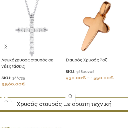
Λευκόχρυσος σταυρός σε
Σταυρός Χρυσός Ροζ
νέες τάσεις
SKU:
36800206
930.00
€
–
1,550.00
€
SKU:
366735
3,560.00
€
ΕΠΙΛΟΓΉ
ΠΡΟΣΘΉΚΗ ΣΤΟ ΚΑΛΆΘΙ
Χρυσός σταυρός με άριστη τεχνική