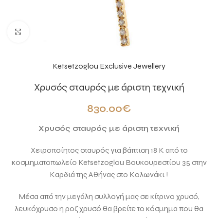
Click to enlarge
Ketsetzoglou Exclusive Jewellery
Χρυσός σταυρός με άριστη τεχνική
830.00
€
Χρυσός σταυρός με άριστη τεxνική
Χειροποίητος σταυρός για βάπτιση 18 Κ από το
κοσμηματοπωλείο Ketsetzoglou Βουκουρεστίου 35 στην
Καρδιά της Αθήνας στο Κολωνάκι !
Μέσα από την μεγάλη συλλογή μας σε κίτρινο χρυσό,
λευκόχρυσο η ροζ χρυσό θα βρείτε το κόσμημα που θα