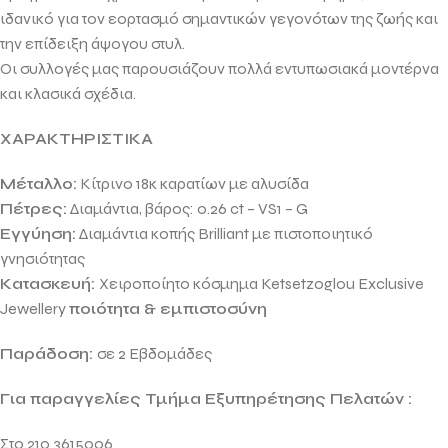
ιδανικό για τον εορτασμό σημαντικών γεγονότων της ζωής και
την επίδειξη άψογου στυλ.
Οι συλλογές μας παρουσιάζουν πολλά εντυπωσιακά μοντέρνα
και κλασικά σχέδια.
ΧΑΡΑΚΤΗΡΙΣΤΙΚΑ
Μέταλλο:
Κίτρινο 18κ καρατίων με αλυσίδα
Πέτρες:
Διαμάντια, βάρος: 0.26 ct – VS1 – G
Εγγύηση:
Διαμάντια κοπής Brilliant με πιστοποιητικό
γνησιότητας
Κατασκευή:
Χειροποίητο κόσμημα
Ketsetzoglou Exclusive
Jewellery
ποιότητα & εμπιστοσύνη
Παράδοση:
σε 2 Eβδομάδες
Για παραγγελίες Τμήμα Εξυπηρέτησης Πελατών :
Στο 210 3615006