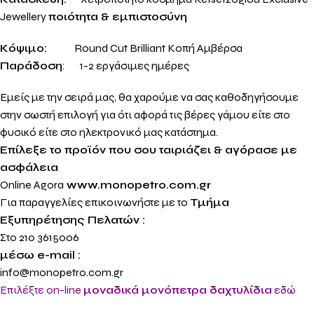
Jewellery
ποιότητα & εμπιστοσύνη
Κόψιμο:
Round Cut Brilliant Κοπή Αμβέρσα
Παράδοση
: 1-2 εργάσιμες ημέρες
Εμείς με την σειρά μας, θα χαρούμε να σας καθοδηγήσουμε
στην σωστή επιλογή για ότι αφορά τις βέρες γάμου είτε στο
φυσικό είτε στο ηλεκτρονικό μας κατάστημα.
Επίλεξε το προϊόν που σου ταιριάζει & αγόρασε με
ασφάλεια
Online Agora
www.monopetro.com.gr
Για παραγγελίες επικοινωνήστε με το
Τμήμα
Εξυπηρέτησης Πελατών :
Στο 210 3615006
μέσω e-mail :
info@monopetro.com.gr
Επιλέξτε on-line
μοναδικά μονόπετρα δαχτυλίδια
εδώ