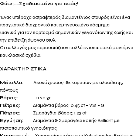
Φύση
…..Σχεδιασμένο για εσάς!
Ένας υπέροχα αστραφτερός διαμαντένιος σταυρός είναι ένα
πραγματικά διαχρονικό και εμπνευσμένο κόσμημα,
ιδανικό για τον εορτασμό σημαντικών γεγονότων της ζωής και
την επίδειξη άψογου στυλ.
Οι συλλογές μας παρουσιάζουν πολλά εντυπωσιακά μοντέρνα
και κλασικά σχέδια.
ΧΑΡΑΚΤΗΡΙΣΤΙΚΑ
Μέταλλο:
Λευκόχρυσος 18κ καρατίων με αλυσίδα 45
πόντους
Βάρος:
11.20 gr
Πέτρες:
Διαμάντια βάρος: 0.45 ct – VS1 – G
Πέτρες:
Σμαράγδια βάρος: 1.23 ct
Εγγύηση:
Διαμάντια & Σμαράγδια κοπής Brilliant με
πιστοποιητικό γνησιότητας
Κατασκευή:
Χειροποίητο κόσμημα Ketsetzoglou Exclusive