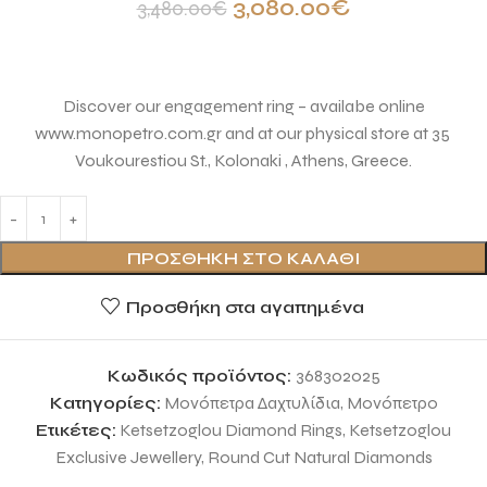
3,080.00
€
3,480.00
€
Discover our engagement ring – availabe online
www.monopetro.com.gr and at our physical store at 35
Voukourestiou St., Kolonaki , Athens, Greece.
ΠΡΟΣΘΉΚΗ ΣΤΟ ΚΑΛΆΘΙ
Προσθήκη στα αγαπημένα
Κωδικός προϊόντος:
368302025
Κατηγορίες:
Μονόπετρα Δαχτυλίδια
,
Μονόπετρο
Ετικέτες:
Ketsetzoglou Diamond Rings
,
Ketsetzoglou
Exclusive Jewellery
,
Round Cut Natural Diamonds