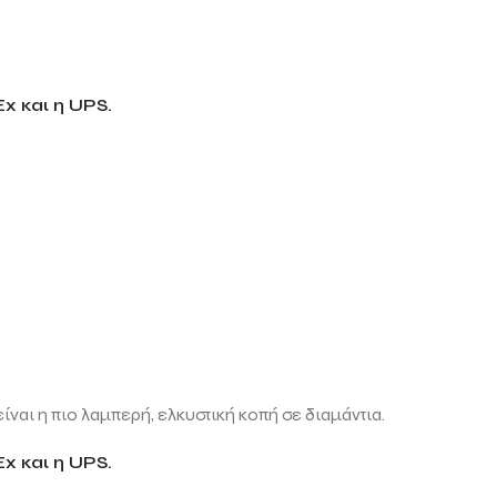
x και η UPS.
ίναι η πιο λαμπερή, ελκυστική κοπή σε διαμάντια.
x και η UPS.