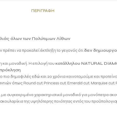
ΠΕΡΙΓΡΑΦΉ
ιλιάς όλων των Πολύτιμων Λίθων
εν πρέπει να προκαλεί έκπληξη το γεγονός ότι
δεν δημιουργού
 και μοναδική. Η επιλογή του
κατάλληλου
NATURAL DIA
 πρόκληση
 το πιο δημοφιλές εδώ και 20 χρόνια καινοτομούμε και προτείν
μαντιών όπως
Round cut, Princess cut, Emerald cut, Marquise cut, 
νει, με συγκεκριμένα χαρακτηριστικά μοναδικά για μονόπετρα σκο
α σκουλαρίκια της υψηλότερης ποιότητας εντός του προϋπολογι