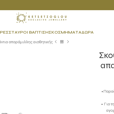
ΡΕΣ
ΣΤΑΥΡΟΊ ΒΆΠΤΙΣΗΣ
ΚΟΣΜΉΜΑΤΑ
ΔΏΡΑ
άντια απαράμιλλης αισθητικής
Σκο
απα
•Παραδ
• Για τ
αγο