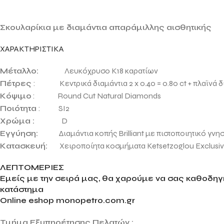
Σκουλαρίκια με διαμάντια απαράμιλλης αισθητικής
ΧΑΡΑΚΤΗΡΙΣΤΙΚΑ
Μέταλλο:
Λευκόχρυσο Κ18 καρατίων
Πέτρες
: Κεντρικά διαμάντια 2 x 0.40 = 0.80 ct + πλαϊνά δια
Κόψιμο
: Round Cut Natural Diamonds
Ποιότητα
: SI2
Χρώμα :
D
Εγγύηση:
Διαμάντια κοπής Brilliant με πιστοποιητικό γνησ
Κατασκευή:
Χειροποίητα κοσμήματα Ketsetzoglou Exclusive 
ΛΕΠΤΟΜΕΡΙΕΣ
Εμείς με την σειρά μας, θα χαρούμε να σας καθοδηγή
κατάστημα
Online eshop monopetro.com.gr
Τμήμα Εξυπηρέτησης Πελατών :