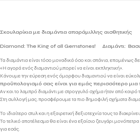
Σκουλαρίκια με διαμάντια απαράμιλλης αισθητικής
Diamond: The King of all Gemstones!
Διαμάντι: Βασ
Τα διαμάντια είναι τόσο μοναδικά όσο και σπάνια, επομένως δ
«Η αγορά ενός διαμαντιού μπορεί να είναι εκπληκτική».
Κάνουμε την εύρεση ενός όμορφου διαμαντιού να είναι εύκολη
προϋπολογισμό σας είναι για εμάς περισσότερο μια
Αν και το λαμπρό διαμάντι με στρογγυλό σχήμα ήταν από καιρό
Στη συλλογή μας, προσφέρουμε τα πιο δημοφιλή σχήματα δια
Το ιδιαίτερο στυλ και η εξαιρετική δεξιοτεχνία τους τα διακρί
Το τελικό αποτέλεσμα θα είναι ένα εξαίσιο ζευγάρι μονόπετρ
για εσάς.