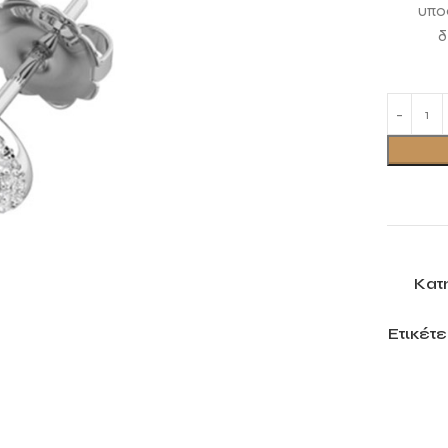
υποσ
δ
Κατ
Ετικέτε