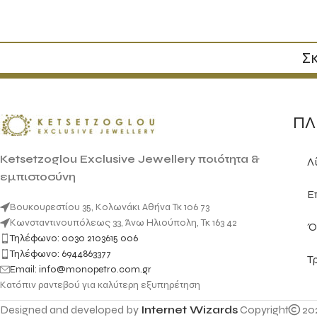
Σκ
ΠΛ
Ketsetzoglou Exclusive Jewellery ποιότητα &
Λ
εμπιστοσύνη
Ε
Βουκουρεστίου 35, Κολωνάκι Αθήνα Τκ 106 73
Κωνσταντινουπόλεως 33, Άνω Ηλιούπολη, Τκ 163 42
Ό
Τηλέφωνο: 0030 2103615 006
Τηλέφωνο: 6944863377
Τ
Email: info@monopetro.com.gr
Κατόπιν ραντεβού για καλύτερη εξυπηρέτηση
Designed and developed by
Internet Wizards
Copyright
20