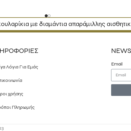
ουλαρίκια με διαμάντια απαράμιλλης αισθητι
ΗΡΟΦΟΡΙΕΣ
NEWS
Email
ίγα Λόγια Για Εμάς
πικοινωνία
ροι χρήσης
ρόποι Πληρωμής
23