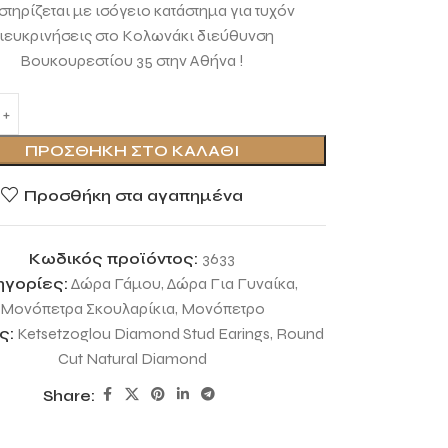
τηρίζεται με ισόγειο κατάστημα για τυχόν
ιευκρινήσεις στο Κολωνάκι διεύθυνση
Βουκουρεστίου 35 στην Αθήνα !
ΠΡΟΣΘΉΚΗ ΣΤΟ ΚΑΛΆΘΙ
Προσθήκη στα αγαπημένα
Κωδικός προϊόντος:
3633
ηγορίες:
Δώρα Γάμου
,
Δώρα Για Γυναίκα
,
Μονόπετρα Σκουλαρίκια
,
Μονόπετρο
ς:
Ketsetzoglou Diamond Stud Earings
,
Round
Cut Natural Diamond
Share: