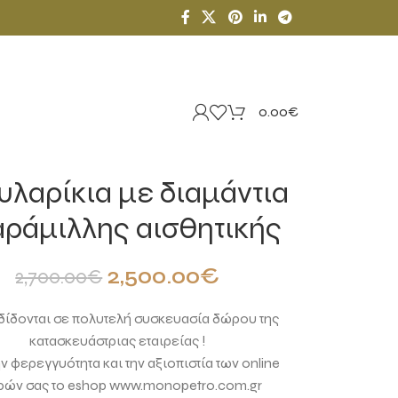
0.00
€
υλαρίκια με διαμάντια
ράμιλλης αισθητικής
2,500.00
€
2,700.00
€
ίδονται σε πολυτελή συσκευασία δώρου της
κατασκευάστριας εταιρείας !
ην φερεγγυότητα και την αξιοπιστία των online
ρών σας το eshop www.monopetro.com.gr