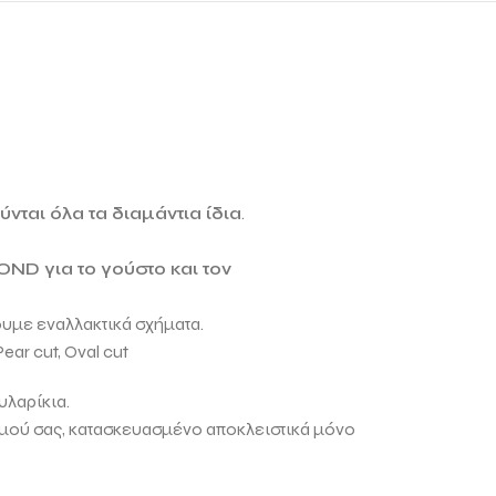
νται όλα τα διαμάντια ίδια
.
MOND
για το γούστο και τον
ουμε εναλλακτικά σχήματα.
Pear cut, Oval cut
υλαρίκια.
σμού σας, κατασκευασμένο αποκλειστικά μόνο