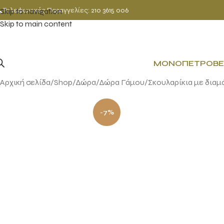
Τηλεφωνικές Παραγγελίες:
210 3615 006
Skip to navigation
Skip to main content
ΜΟΝΌΠΕΤΡΟ
ΒΈ
Αρχική σελίδα
Shop
Δώρα
Δώρα Γάμου
Σκουλαρίκια με διαμ
-7%