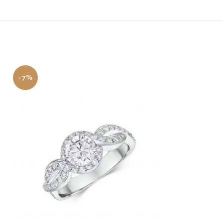
-7%
-19%