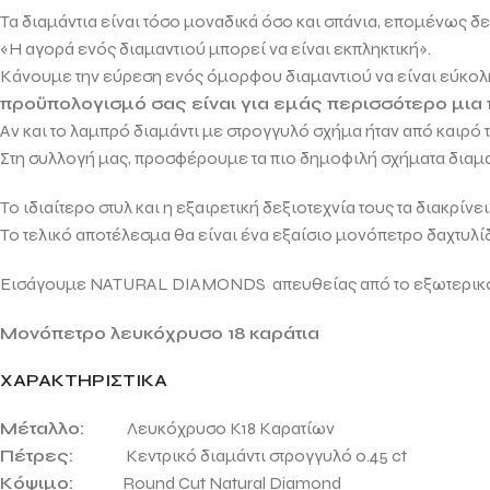
Τα διαμάντια είναι τόσο μοναδικά όσο και σπάνια, επομένως δ
«Η αγορά ενός διαμαντιού μπορεί να είναι εκπληκτική».
Κάνουμε την εύρεση ενός όμορφου διαμαντιού να είναι εύκολη
προϋπολογισμό σας είναι για εμάς περισσότερο μια
Αν και το λαμπρό διαμάντι με στρογγυλό σχήμα ήταν από καιρό
Στη συλλογή μας, προσφέρουμε τα πιο δημοφιλή σχήματα δια
Το ιδιαίτερο στυλ και η εξαιρετική δεξιοτεχνία τους τα διακρίν
Το τελικό αποτέλεσμα θα είναι ένα εξαίσιο μονόπετρο δαχτυλί
Εισάγουμε NATURAL DIAMONDS απευθείας από το εξωτερικό γι
Μονόπετρο λευκόχρυσο 18 καράτια
ΧΑΡΑΚΤΗΡΙΣΤΙΚΑ
Μέταλλο:
Λευκόχρυσο Κ18 Καρατίων
Πέτρες:
Κεντρικό διαμάντι στρογγυλό 0.45 ct
Κόψιμο:
Round Cut Natural Diamond