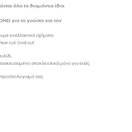
νται όλα τα διαμάντια ίδια
.
MOND
για το γούστο και τον
ουμε εναλλακτικά σχήματα.
Pear cut, Oval cut
υλίδι.
ατασκευασμένο αποκλειστικά μόνο για εσάς.
 προϋπολογισμό σας.