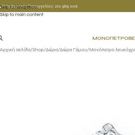
Τηλεφωνικές Παραγγελίες:
210 3615 006
Skip to navigation
Skip to main content
ΜΟΝΌΠΕΤΡΟ
ΒΈ
Αρχική σελίδα
Shop
Δώρα
Δώρα Γάμου
Μονόπετρο λευκόχρυ