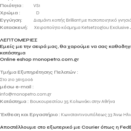
Ποιότητα
: VS1
Χρώμα :
D
Εγγύηση:
Διαμάντι κοπής Brilliant με πιστοποιητικό γνησι
Κατασκευή:
Χειροποίητο κόσμημα Ketsetzoglou Exclusive Je
ΛΕΠΤΟΜΕΡΙΕΣ
Εμείς με την σειρά μας, θα χαρούμε να σας καθοδηγή
κατάστημα
Online eshop monopetro.com.gr
Τμήμα Εξυπηρέτησης Πελατών :
Στο 210 3615006
μέσω e-mail :
info@monopetro.com.gr
Κατάστημα :
Βουκουρεστίου 35 Κολωνάκι στην Αθήνα
Έκθεση και Εργαστήριο
:
Κωνσταντινουπόλεως 33 Άνω Ηλ
Αποστέλλουμε στο εξωτερικό με Courier όπως η FedE