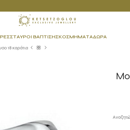
ΡΕΣ
ΣΤΑΥΡΟΊ ΒΆΠΤΙΣΗΣ
ΚΟΣΜΉΜΑΤΑ
ΔΏΡΑ
σο 18 καράτια
Μο
Αναζητών