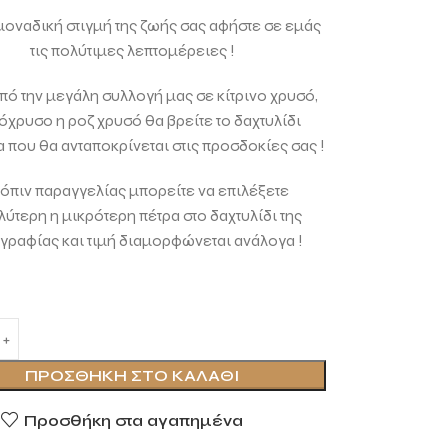
 μοναδική στιγμή της ζωής σας αφήστε σε εμάς
τις πολύτιμες λεπτομέρειες !
ό την μεγάλη συλλογή μας σε κίτρινο χρυσό,
όχρυσο η ροζ χρυσό θα βρείτε το δαχτυλίδι
 που θα ανταποκρίνεται στις προσδοκίες σας !
όπιν παραγγελίας μπορείτε να επιλέξετε
ύτερη η μικρότερη πέτρα στο δαχτυλίδι της
γραφίας και τιμή διαμορφώνεται ανάλογα !
ΠΡΟΣΘΉΚΗ ΣΤΟ ΚΑΛΆΘΙ
Προσθήκη στα αγαπημένα