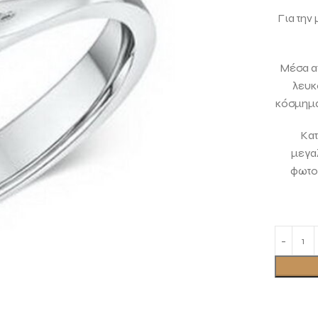
Για την
Μέσα απ
λευκ
κόσμημα
Κατ
μεγαλ
φωτο