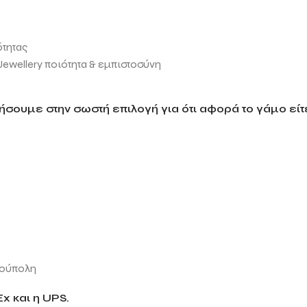
ότητας
wellery ποιότητα & εμπιστοσύνη
σουμε στην σωστή επιλογή για ότι αφορά το γάμο είτε
ιούπολη
x και η UPS.