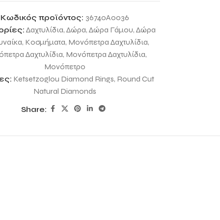
Κωδικός προϊόντος:
36740A0036
ορίες:
Δαχτυλίδια
,
Δώρα
,
Δώρα Γάμου
,
Δώρα
υναίκα
,
Κοσμήματα
,
Μονόπετρα Δαχτυλίδια
,
πετρα Δαχτυλίδια
,
Μονόπετρα Δαχτυλίδια
,
Μονόπετρο
ες:
Ketsetzoglou Diamond Rings
,
Round Cut
Natural Diamonds
Share: