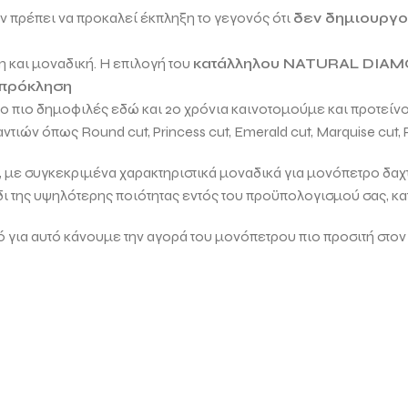
εν πρέπει να προκαλεί έκπληξη το γεγονός ότι
δεν δημιουργού
 και μοναδική. Η επιλογή του
κατάλληλου
NATURAL DIA
 πρόκληση
 το πιο δημοφιλές εδώ και 20 χρόνια καινοτομούμε και προτείν
μαντιών όπως
Round cut, Princess cut, Emerald cut, Marquise cut, 
ει, με συγκεκριμένα χαρακτηριστικά μοναδικά για μονόπετρο δαχτ
δι της υψηλότερης ποιότητας εντός του προϋπολογισμού σας, κ
α αυτό κάνουμε την αγορά του μονόπετρου πιο προσιτή στον