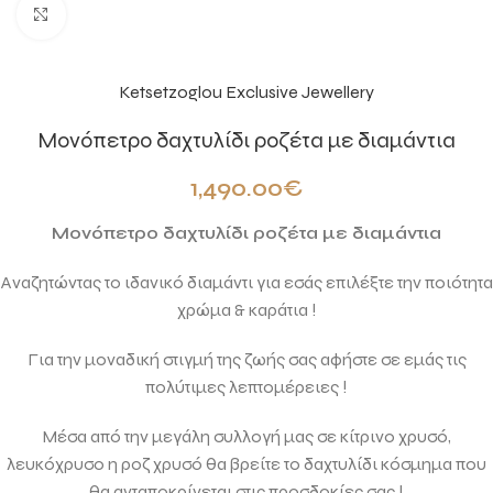
Click to enlarge
Ketsetzoglou Exclusive Jewellery
Μονόπετρο δαχτυλίδι ροζέτα με διαμάντια
1,490.00
€
Μονόπετρο δαχτυλίδι ροζέτα με διαμάντια
Αναζητώντας το ιδανικό διαμάντι για εσάς επιλέξτε την ποιότητα
χρώμα & καράτια !
Για την μοναδική στιγμή της ζωής σας αφήστε σε εμάς τις
πολύτιμες λεπτομέρειες !
Μέσα από την μεγάλη συλλογή μας σε κίτρινο χρυσό,
λευκόχρυσο η ροζ χρυσό θα βρείτε το δαχτυλίδι κόσμημα που
θα ανταποκρίνεται στις προσδοκίες σας !