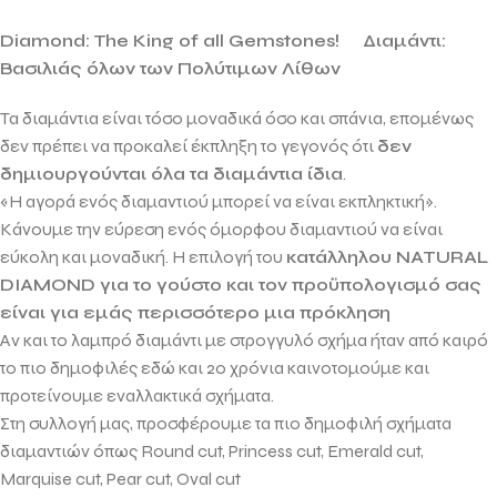
Diamond: The King of all Gemstones!
Διαμάντι:
Βασιλιάς όλων των Πολύτιμων Λίθων
Τα διαμάντια είναι τόσο μοναδικά όσο και σπάνια, επομένως
δεν πρέπει να προκαλεί έκπληξη το γεγονός ότι
δεν
δημιουργούνται όλα τα διαμάντια ίδια
.
«Η αγορά ενός διαμαντιού μπορεί να είναι εκπληκτική».
Κάνουμε την εύρεση ενός όμορφου διαμαντιού να είναι
εύκολη και μοναδική. Η επιλογή του
κατάλληλου
NATURAL
DIAMOND
για το γούστο και τον προϋπολογισμό σας
είναι για εμάς περισσότερο μια πρόκληση
Αν και το λαμπρό διαμάντι με στρογγυλό σχήμα ήταν από καιρό
το πιο δημοφιλές εδώ και 20 χρόνια καινοτομούμε και
προτείνουμε εναλλακτικά σχήματα.
Στη συλλογή μας, προσφέρουμε τα πιο δημοφιλή σχήματα
διαμαντιών όπως
Round cut, Princess cut, Emerald cut,
Marquise cut, Pear cut, Oval cut