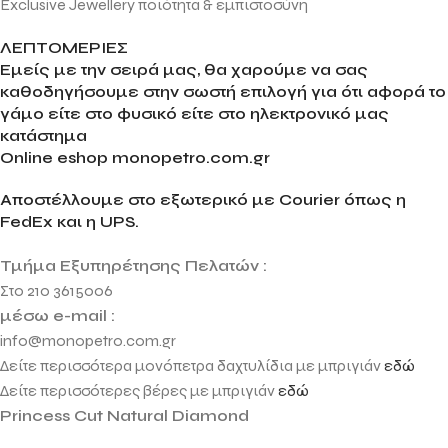
Exclusive Jewellery ποιότητα & εμπιστοσύνη
ΛΕΠΤΟΜΕΡΙΕΣ
Εμείς με την σειρά μας, θα χαρούμε να σας
καθοδηγήσουμε στην σωστή επιλογή για ότι αφορά το
γάμο είτε στο φυσικό είτε στο ηλεκτρονικό μας
κατάστημα
Online eshop monopetro.com.gr
Αποστέλλουμε στο εξωτερικό με Courier όπως η
FedEx και η UPS.
Τμήμα Εξυπηρέτησης Πελατών :
Στο 210 3615006
μέσω e-mail :
info@monopetro.com.gr
Δείτε περισσότερα μονόπετρα δαχτυλίδια με μπριγιάν
εδώ
Δείτε περισσότερες βέρες με μπριγιάν
εδώ
Princess Cut Natural Diamond