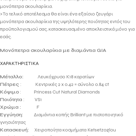
μονόπετρα σκουλαρίκια.
>Το τελικό αποτέλεσμα θα είναι ένα εξαίσιο ζευγάρι
μονόπετρα σκουλαρίκια της υψηλότερης ποιότητας εντός του
προϋπολογισμού σας, κατασκευασμένο αποκλειστικά μόνο για
εσάς.
Μονόπετρα σκουλαρίκια με διαμάντια GIA
ΧΑΡΑΚΤΗΡΙΣΤΙΚΑ
Μέταλλο:
Λευκόχρυσο Κ18 καρατίων
Πέτρες
: Κεντρικές 2 x 0.42 = σύνολο 0.84 ct
Κόψιμο
: Princess
Cut Natural Diamond
s
Ποιότητα
: VS1
Χρώμα :
F
Εγγύηση:
Διαμάντια κοπής Brilliant με πιστοποιητικό
γνησιότητας
Κατασκευή:
Χειροποίητα κοσμήματα
Ketsetzoglou