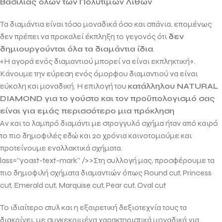
Βασιλιάς όλων των Πολύτιμων Λίθων
Τα διαμάντια είναι τόσο μοναδικά όσο και σπάνια, επομένως
δεν πρέπει να προκαλεί έκπληξη το γεγονός ότι
δεν
δημιουργούνται όλα τα διαμάντια ίδια
.
«Η αγορά ενός διαμαντιού μπορεί να είναι εκπληκτική».
Κάνουμε την εύρεση ενός όμορφου διαμαντιού να είναι
εύκολη και μοναδική. Η επιλογή του
κατάλληλου
NATURAL
DIAMOND
για το γούστο και τον προϋπολογισμό σας
είναι για εμάς περισσότερο μια πρόκληση
Αν και το λαμπρό διαμάντι με στρογγυλό σχήμα ήταν από καιρό
το πιο δημοφιλές εδώ και 20 χρόνια καινοτομούμε και
προτείνουμε εναλλακτικά σχήματα.
lass=”yoast-text-mark” />>Στη συλλογή μας, προσφέρουμε τα
πιο δημοφιλή σχήματα διαμαντιών όπως
Round cut, Princess
cut, Emerald cut, Marquise cut, Pear cut, Oval cut
Το ιδιαίτερο στυλ και η εξαιρετική δεξιοτεχνία τους τα
διακρίνει, με συγκεκριμένα χαρακτηριστικά μοναδικά για