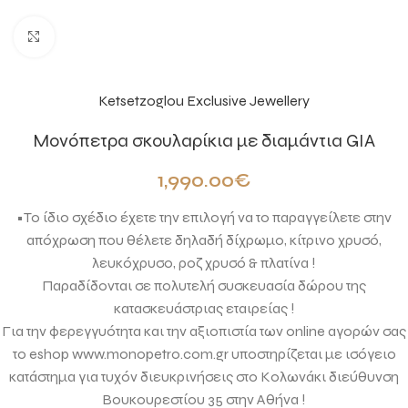
Click to enlarge
Ketsetzoglou Exclusive Jewellery
Μονόπετρα σκουλαρίκια με διαμάντια GIA
1,990.00
€
•Το ίδιο σχέδιο έχετε την επιλογή να το παραγγείλετε στην
απόχρωση που θέλετε δηλαδή δίχρωμο, κίτρινο χρυσό,
λευκόχρυσο, ροζ χρυσό & πλατίνα !
Παραδίδονται σε πολυτελή συσκευασία δώρου της
κατασκευάστριας εταιρείας !
Για την φερεγγυότητα και την αξιοπιστία των online αγορών σας
το eshop www.monopetro.com.gr υποστηρίζεται με ισόγειο
κατάστημα για τυχόν διευκρινήσεις στο Κολωνάκι διεύθυνση
Βουκουρεστίου 35 στην Αθήνα !