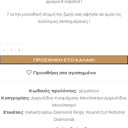
χρώμα & καράτια !
Για την μοναδική στιγμή της ζωής σας αφήστε σε εμάς τις
πολύτιμες λεπτομέρειες !
ΠΡΟΣΘΉΚΗ ΣΤΟ ΚΑΛΆΘΙ
Προσθήκη στα αγαπημένα
Κωδικός προϊόντος:
36326A00
Κατηγορίες:
Δαχτυλίδια
,
Κοσμήματα
,
Μονόπετρα Δαχτυλίδια
,
Μονόπετρο
Ετικέτες:
Ketsetzoglou Diamond Rings
,
Round Cut Natutral
Diamonds