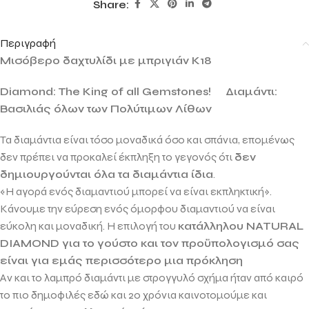
Share:
Περιγραφή
Mισόβερο δαχτυλίδι με μπριγιάν Κ18
Diamond: The King of all Gemstones!
Διαμάντι:
Βασιλιάς όλων των Πολύτιμων Λίθων
Τα διαμάντια είναι τόσο μοναδικά όσο και σπάνια, επομένως
δεν πρέπει να προκαλεί έκπληξη το γεγονός ότι
δεν
δημιουργούνται όλα τα διαμάντια ίδια
.
«Η αγορά ενός διαμαντιού μπορεί να είναι εκπληκτική».
Κάνουμε την εύρεση ενός όμορφου διαμαντιού να είναι
εύκολη και μοναδική. Η επιλογή του
κατάλληλου
NATURAL
DIAMOND
για το γούστο και τον προϋπολογισμό σας
είναι για εμάς περισσότερο μια πρόκληση
Αν και το λαμπρό διαμάντι με στρογγυλό σχήμα ήταν από καιρό
το πιο δημοφιλές εδώ και 20 χρόνια καινοτομούμε και