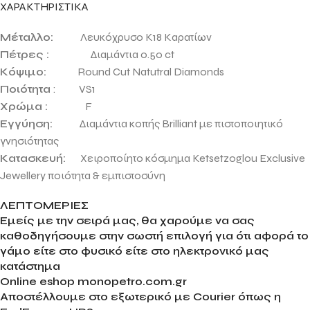
ΧΑΡΑΚΤΗΡΙΣΤΙΚΑ
Μέταλλο:
Λευκόχρυσο Κ18 Καρατίων
Πέτρες :
Διαμάντια 0.50 ct
Κόψιμο:
Round Cut Natutral Diamonds
Ποιότητα
: VS1
Χρώμα :
F
Εγγύηση:
Διαμάντια κοπής Brilliant με πιστοποιητικό
γνησιότητας
Κατασκευή:
Χειροποίητο κόσμημα Ketsetzoglou Exclusive
Jewellery
ποιότητα & εμπιστοσύνη
ΛΕΠΤΟΜΕΡΙΕΣ
Εμείς με την σειρά μας, θα χαρούμε να σας
καθοδηγήσουμε στην σωστή επιλογή για ότι αφορά το
γάμο είτε στο φυσικό είτε στο ηλεκτρονικό μας
κατάστημα
Online eshop monopetro.com.gr
Αποστέλλουμε στο εξωτερικό με Courier όπως η