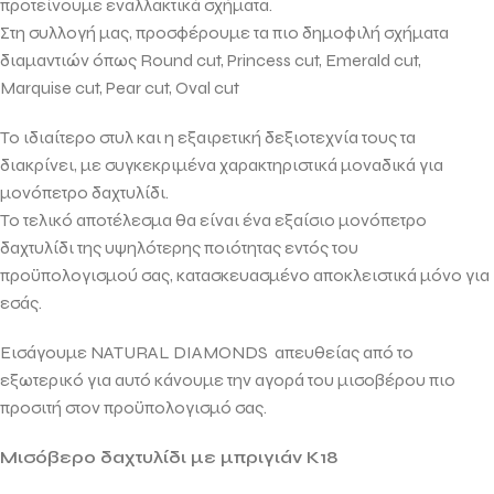
προτείνουμε εναλλακτικά σχήματα.
Στη συλλογή μας, προσφέρουμε τα πιο δημοφιλή σχήματα
διαμαντιών όπως
Round cut, Princess cut, Emerald cut,
Marquise cut, Pear cut, Oval cut
Το ιδιαίτερο στυλ και η εξαιρετική δεξιοτεχνία τους τα
διακρίνει, με συγκεκριμένα χαρακτηριστικά μοναδικά για
μονόπετρο δαχτυλίδι.
Το τελικό αποτέλεσμα θα είναι ένα εξαίσιο μονόπετρο
δαχτυλίδι της υψηλότερης ποιότητας εντός του
προϋπολογισμού σας, κατασκευασμένο αποκλειστικά μόνο για
εσάς.
Εισάγουμε NATURAL DIAMONDS απευθείας από το
εξωτερικό για αυτό κάνουμε την αγορά του μισοβέρου πιο
προσιτή στον προϋπολογισμό σας.
Mισόβερο δαχτυλίδι με μπριγιάν Κ18