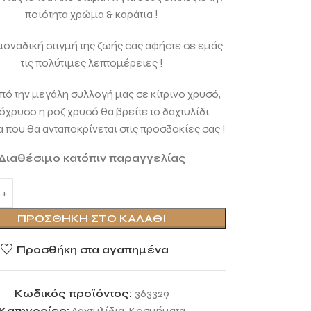
ποιότητα χρώμα & καράτια !
 μοναδική στιγμή της ζωής σας αφήστε σε εμάς
τις πολύτιμες λεπτομέρειες !
ό την μεγάλη συλλογή μας σε κίτρινο χρυσό,
όχρυσο η ροζ χρυσό θα βρείτε το δαχτυλίδι
 που θα ανταποκρίνεται στις προσδοκίες σας !
Διαθέσιμο κατόπιν παραγγελίας
ΠΡΟΣΘΉΚΗ ΣΤΟ ΚΑΛΆΘΙ
Προσθήκη στα αγαπημένα
Κωδικός προϊόντος:
363329
Κατηγορίες:
Δαχτυλίδια
,
Κοσμήματα