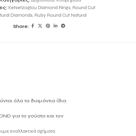
ες:
Ketsetzoglou Diamond Rings
,
Round Cut
tural Diamonds
,
Ruby Round Cut Natural
Share:
νται όλα τα διαμάντια ίδια
.
MOND
για το γούστο και τον
ουμε εναλλακτικά σχήματα.