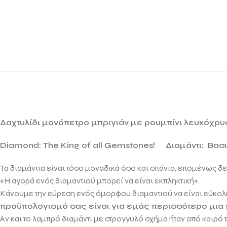
Δαχτυλίδι μονόπετρο μπριγιάν με ρουμπίνι λευκόχρυ
Diamond: The King of all Gemstones!
Διαμάντι: Βασ
Τα διαμάντια είναι τόσο μοναδικά όσο και σπάνια, επομένως δ
«Η αγορά ενός διαμαντιού μπορεί να είναι εκπληκτική».
Κάνουμε την εύρεση ενός όμορφου διαμαντιού να είναι εύκολη
προϋπολογισμό σας είναι για εμάς περισσότερο μια
Αν και το λαμπρό διαμάντι με στρογγυλό σχήμα ήταν από καιρό