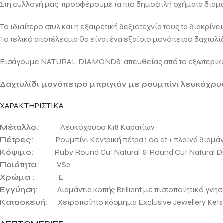
Στη συλλογή μας, προσφέρουμε τα πιο δημοφιλή σχήματα δια
Το ιδιαίτερο στυλ και η εξαιρετική δεξιοτεχνία τους τα διακρίν
Το τελικό αποτέλεσμα θα είναι ένα εξαίσιο μονόπετρο δαχτυλί
Εισάγουμε NATURAL DIAMONDS απευθείας από το εξωτερικό γι
Δαχτυλίδι μονόπετρο μπριγιάν με ρουμπίνι λευκόχρυ
ΧΑΡΑΚΤΗΡΙΣΤΙΚΑ
Μέταλλο:
Λευκόχρυσο Κ18 Καρατίων
Πέτρες:
Ρουμπίνι Κεντρική πέτρα 1.00 ct + πλαϊνά διαμάντ
Κόψιμο:
Ruby Round Cut Natural & Round Cut Natural D
Ποιότητα
: VS2
Χρώμα :
E
Εγγύηση:
Διαμάντια κοπής Brilliant με πιστοποιητικό γνησ
Κατασκευή:
Χειροποίητο κόσμημα Exclusive Jewellery Ket