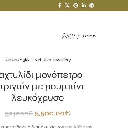
0.00
€
Ketsetzoglou Exclusive Jewellery
αχτυλίδι μονόπετρο
πριγιάν με ρουμπίνι
λευκόχρυσο
5,500.00
€
5,940.00
€
τας το ιδανικό διαμάντι για εσάς επιλέξτε την