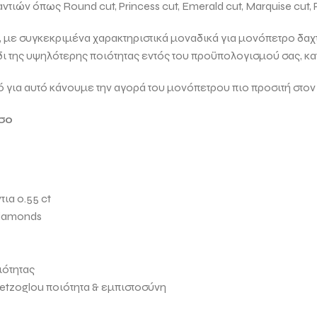
μαντιών όπως
Round cut, Princess cut, Emerald cut, Marquise cut, 
ει, με συγκεκριμένα χαρακτηριστικά μοναδικά για μονόπετρο δαχτ
δι της υψηλότερης ποιότητας εντός του προϋπολογισμού σας, κ
α αυτό κάνουμε την αγορά του μονόπετρου πιο προσιτή στον
σο
ια 0.55 ct
iamonds
ιότητας
setzoglou
ποιότητα & εμπιστοσύνη