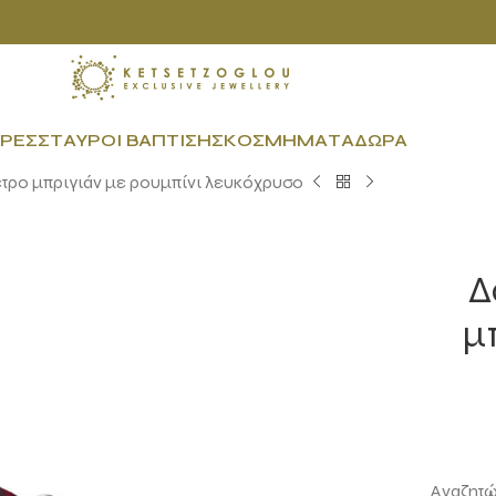
ΡΕΣ
ΣΤΑΥΡΟΊ ΒΆΠΤΙΣΗΣ
ΚΟΣΜΉΜΑΤΑ
ΔΏΡΑ
ετρο μπριγιάν με ρουμπίνι λευκόχρυσο
Δ
μ
Αναζητών