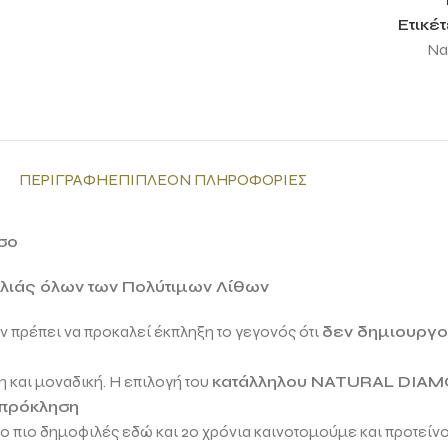
Ετικέτ
Na
ΠΕΡΙΓΡΑΦΉ
ΕΠΙΠΛΈΟΝ ΠΛΗΡΟΦΟΡΊΕΣ
σο
ιλιάς όλων των Πολύτιμων Λίθων
εν πρέπει να προκαλεί έκπληξη το γεγονός ότι
δεν δημιουργού
 και μοναδική. Η επιλογή του
κατάλληλου
NATURAL DIA
 πρόκληση
 το πιο δημοφιλές εδώ και 20 χρόνια καινοτομούμε και προτείν