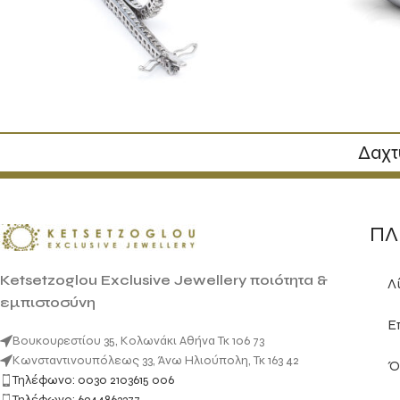
Δαχτ
ΠΛ
Ketsetzoglou Exclusive Jewellery ποιότητα &
Λ
εμπιστοσύνη
Ε
Βουκουρεστίου 35, Κολωνάκι Αθήνα Τκ 106 73
Κωνσταντινουπόλεως 33, Άνω Ηλιούπολη, Τκ 163 42
Ό
Τηλέφωνο: 0030 2103615 006
Τηλέφωνο: 6944863377