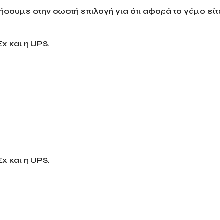
σουμε στην σωστή επιλογή για ότι αφορά το γάμο είτε
x και η UPS.
x και η UPS.