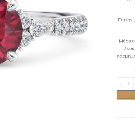
Για την
Μέσα απ
λευκ
κόσμημα