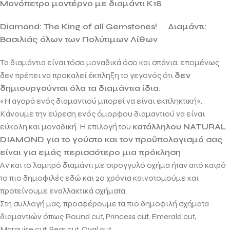
Mονόπετρο μοντέρνο με διαμάντι Κ18
Diamond: The King of all Gemstones!
Διαμάντι:
Βασιλιάς όλων των Πολύτιμων Λίθων
Τα διαμάντια είναι τόσο μοναδικά όσο και σπάνια, επομένως
δεν πρέπει να προκαλεί έκπληξη το γεγονός ότι
δεν
δημιουργούνται όλα τα διαμάντια ίδια
.
«Η αγορά ενός διαμαντιού μπορεί να είναι εκπληκτική».
Κάνουμε την εύρεση ενός όμορφου διαμαντιού να είναι
εύκολη και μοναδική. Η επιλογή του
κατάλληλου
NATURAL
DIAMOND
για το γούστο και τον προϋπολογισμό σας
είναι για εμάς περισσότερο μια πρόκληση
Αν και το λαμπρό διαμάντι με στρογγυλό σχήμα ήταν από καιρό
το πιο δημοφιλές εδώ και 20 χρόνια καινοτομούμε και
προτείνουμε εναλλακτικά σχήματα.
Στη συλλογή μας, προσφέρουμε τα πιο δημοφιλή σχήματα
διαμαντιών όπως
Round cut, Princess cut, Emerald cut,
Marquise cut, Pear cut, Oval cut