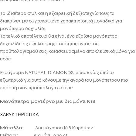
Το ιδιαίτερο στυλ και η εξαιρετική δεξιοτεχνία τους τα
διακρίνει, με συγκεκριμένα χαρακτηριστικά μοναδικά για
μονόπετρο δαχτυλίδι.
Το τελικό αποτέλεσμα θα είναι ένα εξαίσιο μονόπετρο
δαχτυλίδι της υψηλότερης ποιότητας εντός του
προϋπολογισμού σας, κατασκευασμένο αποκλειστικά μόνο για
εσάς.
Εισάγουμε NATURAL DIAMONDS απευθείας από το
εξωτερικό για αυτό κάνουμε την αγορά του μονόπετρου πιο
προσιτή στον προϋπολογισμό σας
Mονόπετρο μοντέρνο με διαμάντι Κ18
ΧΑΡΑΚΤΗΡΙΣΤΙΚΑ
Μέταλλο:
Λευκόχρυσο Κ18 Καρατίων
Πέτρα
: Διαμάντι 0.30 ct