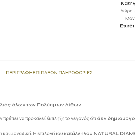
Κατηγ
Δώρα
,
Μονό
Ετικέτ
ΠΕΡΙΓΡΑΦΉ
ΕΠΙΠΛΈΟΝ ΠΛΗΡΟΦΟΡΊΕΣ
ιλιάς όλων των Πολύτιμων Λίθων
εν πρέπει να προκαλεί έκπληξη το γεγονός ότι
δεν δημιουργού
 και μοναδική. Η επιλογή του
κατάλληλου
NATURAL DIA