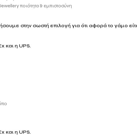
Jewellery ποιότητα & εμπιστοσύνη
σουμε στην σωστή επιλογή για ότι αφορά το γάμο είτε
x και η UPS.
ύπο
x και η UPS.