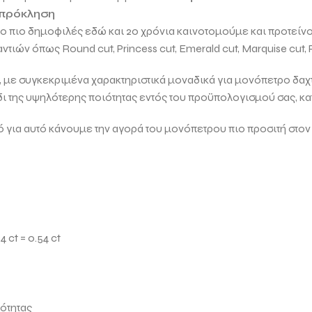
 πρόκληση
 το πιο δημοφιλές εδώ και 20 χρόνια καινοτομούμε και προτείν
μαντιών όπως
Round cut, Princess cut, Emerald cut, Marquise cut, 
ει, με συγκεκριμένα χαρακτηριστικά μοναδικά για μονόπετρο δαχτ
δι της υψηλότερης ποιότητας εντός του προϋπολογισμού σας, κ
α αυτό κάνουμε την αγορά του μονόπετρου πιο προσιτή στον
ct = 0.54 ct
ότητας