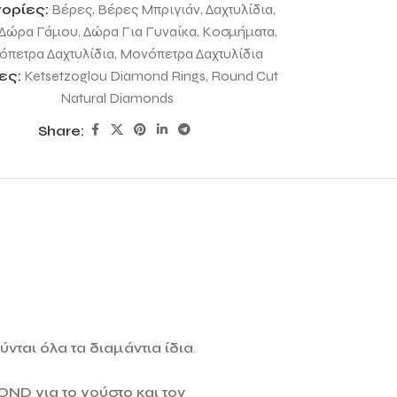
ορίες:
Βέρες
,
Βέρες Μπριγιάν
,
Δαχτυλίδια
,
Δώρα Γάμου
,
Δώρα Για Γυναίκα
,
Κοσμήματα
,
πετρα Δαχτυλίδια
,
Μονόπετρα Δαχτυλίδια
ες:
Ketsetzoglou Diamond Rings
,
Round Cut
Natural Diamonds
Share:
νται όλα τα διαμάντια ίδια
.
MOND
για το γούστο και τον