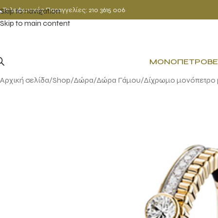
Τηλεφωνικές Παραγγελίες:
210 3615 006
Skip to navigation
Skip to main content
ΜΟΝΌΠΕΤΡΟ
ΒΈ
Αρχική σελίδα
Shop
Δώρα
Δώρα Γάμου
Δίχρωμο μονόπετρο 