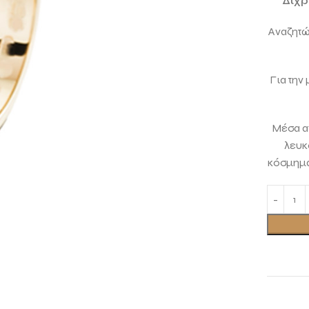
Δίχρ
Αναζητών
Για την
Μέσα απ
λευκ
κόσμημα