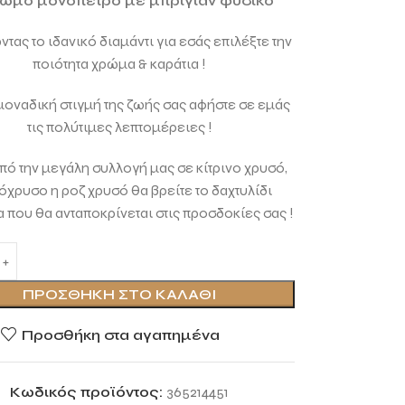
ωμο μονόπετρο με μπριγιάν φυσικό
τας το ιδανικό διαμάντι για εσάς επιλέξτε την
ποιότητα χρώμα & καράτια !
 μοναδική στιγμή της ζωής σας αφήστε σε εμάς
τις πολύτιμες λεπτομέρειες !
ό την μεγάλη συλλογή μας σε κίτρινο χρυσό,
όχρυσο η ροζ χρυσό θα βρείτε το δαχτυλίδι
 που θα ανταποκρίνεται στις προσδοκίες σας !
ΠΡΟΣΘΉΚΗ ΣΤΟ ΚΑΛΆΘΙ
Προσθήκη στα αγαπημένα
Κωδικός προϊόντος:
365214451