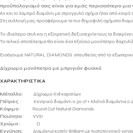
προϋπολογισμό σας είναι για εμάς περισσότερο μια
Αν και το λαμπρό διαμάντι με στρογγυλό σχήμα ήταν από καιρό
Στη συλλογή μας, προσφέρουμε τα πιο δημοφιλή σχήματα δια
Το ιδιαίτερο στυλ και η εξαιρετική δεξιοτεχνία τους τα διακρίν
Το τελικό αποτέλεσμα θα είναι ένα εξαίσιο μονόπετρο δαχτυλί
Εισάγουμε NATURAL DIAMONDS απευθείας από το εξωτερικό γι
Δίχρωμο μονόπετρο με μπριγιάν φυσικό
ΧΑΡΑΚΤΗΡΙΣΤΙΚΑ
Μέταλλο:
Δίχρωμο Κ18 καρατίων
Πέτρες
: Κεντρικό διαμάντι 0.30 ct + πλαϊνά διαμάντια 0.24 
Κόψιμο
: Round Cut Natural Diamonds
Ποιότητα
: VVS1
Χρώμα :
D
Εγγύηση:
Διαμάντια κοπής Brilliant με πιστοποιητικό γνησι