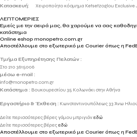
Κατασκευή:
Χειροποίητο κόσμημα
Ketsetzoglou Exclusive 
ΛΕΠΤΟΜΕΡΙΕΣ
Εμείς με την σειρά μας, θα χαρούμε να σας καθοδηγή
κατάστημα
Online eshop monopetro.com.gr
Αποστέλλουμε στο εξωτερικό με Courier όπως η FedE
Τμήμα Εξυπηρέτησης Πελατών :
Στο 210 3615006
μέσω e-mail :
info@monopetro.com.gr
Κατάστημα :
Βουκουρεστίου 35 Κολωνάκι στην Αθήνα
Εργαστήριο
& Έκθεση :
Κωνσταντινουπόλεως 33 Άνω Ηλιο
Δείτε περισσότερες βέρες γάμου μπριγιάν
εδώ
Δείτε περισσότερες βέρες
εδώ
Αποστέλλουμε στο εξωτερικό με Courier όπως η FedE