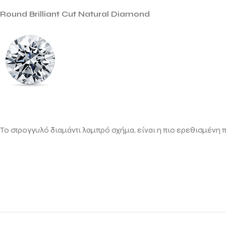
Round Brilliant Cut Natural Diamond
Το στρογγυλό διαμάντι λαμπρό σχήμα, είναι η πιο ερεθισμένη 