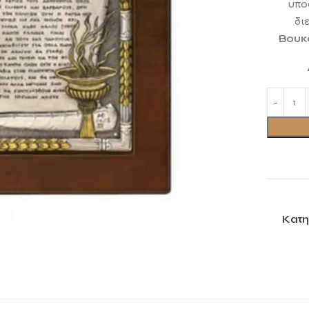
υποσ
δι
Βουκ
Κατη