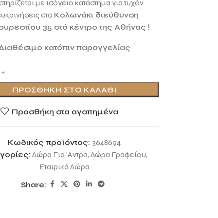
τηρίζεται με ισόγειο κατάστημα για τυχόν
ευκρινήσεις στο
Κολωνάκι διεύθυνση
ουρεστίου 35 στό κέντρο της Αθήνας !
Διαθέσιμο κατόπιν παραγγελίας
ΠΡΟΣΘΉΚΗ ΣΤΟ ΚΑΛΆΘΙ
Προσθήκη στα αγαπημένα
Κωδικός προϊόντος:
3648694
γορίες:
Δώρα Για 'Αντρα
,
Δώρα Γραφείου
,
Εταιρικά Δώρα
Share: