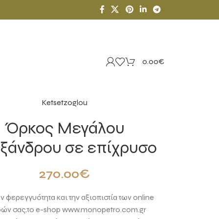
0.00
€
Ketsetzoglou
Όρκος Μεγάλου
ξάνδρου σε επίχρυσο
270.00
€
ην φερεγγυότητα και την αξιοπιστία των online
ών σας,το e-shop www.monopetro.com.gr