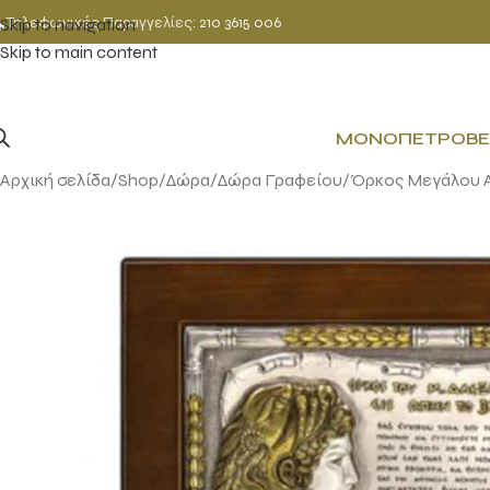
Τηλεφωνικές Παραγγελίες:
210 3615 006
Skip to navigation
Skip to main content
ΜΟΝΌΠΕΤΡΟ
ΒΈ
Αρχική σελίδα
Shop
Δώρα
Δώρα Γραφείου
Όρκος Μεγάλου Α