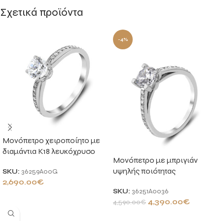
Σχετικά προϊόντα
-4%
Μονόπετρο χειροποίητο με
διαμάντια Κ18 λευκόχρυσο
Μονόπετρο με μπριγιάν
υψηλής ποιότητας
SKU:
36259A00G
2,690.00
€
SKU:
36251A0036
ΠΡΟΣΘΉΚΗ ΣΤΟ ΚΑΛΆΘΙ
4,390.00
€
4,590.00
€
ΠΡΟΣΘΉΚΗ ΣΤΟ ΚΑΛΆΘΙ