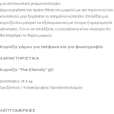
μια απολαυστική γκάμα επιλογών.
Δημιουργήστε την πρώτη θέση του μωρού με σετ πιρουνιού και
κουταλιού, μην ξεχάσετε το ασημένιο κύπελλο.
Επιλέξτε μια
κορνίζα που μπορεί να εξατομικευτεί με όνομα ή ημερομηνία
γέννησης.
Ό,τι κι αν επιλέξετε, η οικογένεια είναι σίγουρο ότι
θα λατρέψει το δώρο μωρού.
Κορνίζα γάμου για στέφανα και για φωτογραφία
ΧΑΡΑΚΤΗΡΙΣΤΙΚΑ
Κορνίζα “The Eternity” 3D
Διαστάσεις 18 Χ 24
Οριζόντιος / Κατακόρυφος Προσανατολισμός
ΛΕΠΤΟΜΕΡΕΙΕΣ