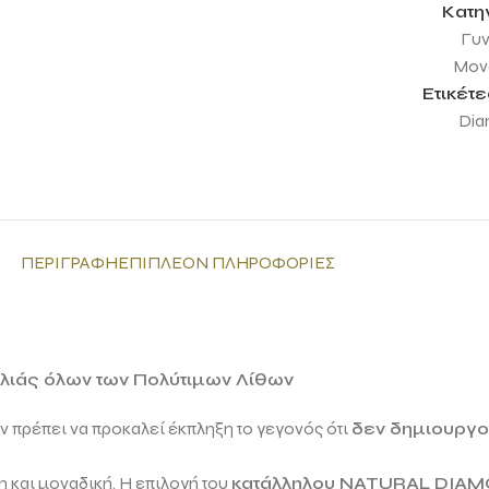
Κατη
Γυν
Μονό
Ετικέτε
Dia
ΠΕΡΙΓΡΑΦΉ
ΕΠΙΠΛΈΟΝ ΠΛΗΡΟΦΟΡΊΕΣ
ιλιάς όλων των Πολύτιμων Λίθων
εν πρέπει να προκαλεί έκπληξη το γεγονός ότι
δεν δημιουργού
 και μοναδική. Η επιλογή του
κατάλληλου
NATURAL DIA