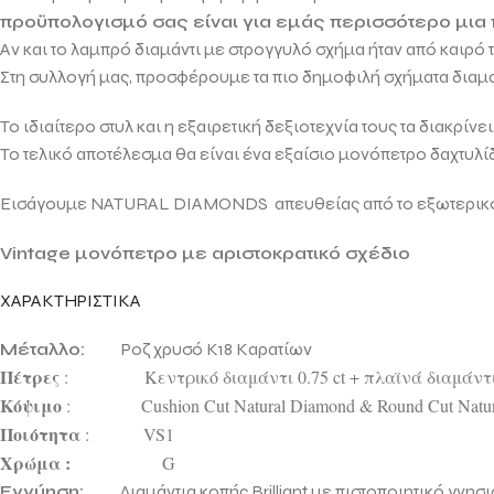
προϋπολογισμό σας είναι για εμάς περισσότερο μια
Αν και το λαμπρό διαμάντι με στρογγυλό σχήμα ήταν από καιρό
Στη συλλογή μας, προσφέρουμε τα πιο δημοφιλή σχήματα δια
Το ιδιαίτερο στυλ και η εξαιρετική δεξιοτεχνία τους τα διακρίν
Το τελικό αποτέλεσμα θα είναι ένα εξαίσιο μονόπετρο δαχτυλί
Εισάγουμε NATURAL DIAMONDS απευθείας από το εξωτερικό γι
Vintage μονόπετρο με αριστοκρατικό σχέδιο
ΧΑΡΑΚΤΗΡΙΣΤΙΚΑ
Μέταλλο:
Ροζ χρυσό Κ18 Καρατίων
Πέτρες
: Κεντρικό διαμάντι 0.75 ct + πλαϊνά διαμάντια 0
Κόψιμο
:
Cushion Cut Natural Diamond & Round Cut Natu
Ποιότητα
: VS1
Χρώμα :
G
Εγγύηση:
Διαμάντια κοπής Brilliant με πιστοποιητικό γνησι