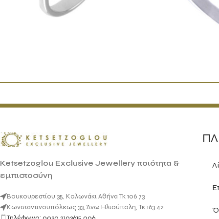
ΠΛ
Ketsetzoglou Exclusive Jewellery ποιότητα &
Λ
εμπιστοσύνη
Ε
Βουκουρεστίου 35, Κολωνάκι Αθήνα Τκ 106 73
Κωνσταντινουπόλεως 33, Άνω Ηλιούπολη, Τκ 163 42
Ό
Τηλέφωνο: 0030 2103615 006