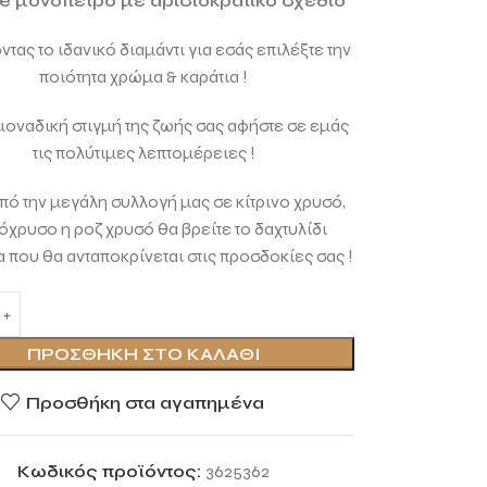
ge μονόπετρο με αριστοκρατικό σχέδιο
τας το ιδανικό διαμάντι για εσάς επιλέξτε την
ποιότητα χρώμα & καράτια !
 μοναδική στιγμή της ζωής σας αφήστε σε εμάς
τις πολύτιμες λεπτομέρειες !
ό την μεγάλη συλλογή μας σε κίτρινο χρυσό,
όχρυσο η ροζ χρυσό θα βρείτε το δαχτυλίδι
 που θα ανταποκρίνεται στις προσδοκίες σας !
ΠΡΟΣΘΉΚΗ ΣΤΟ ΚΑΛΆΘΙ
Προσθήκη στα αγαπημένα
Κωδικός προϊόντος:
3625362