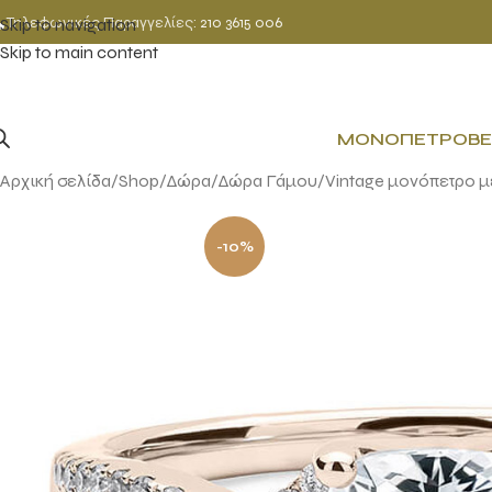
Τηλεφωνικές Παραγγελίες:
210 3615 006
Skip to navigation
Skip to main content
ΜΟΝΌΠΕΤΡΟ
ΒΈ
Αρχική σελίδα
Shop
Δώρα
Δώρα Γάμου
Vintage μονόπετρο μ
-10%