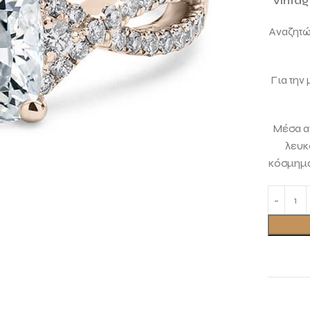
Vinta
Αναζητών
Για την
Μέσα απ
λευκ
κόσμημα