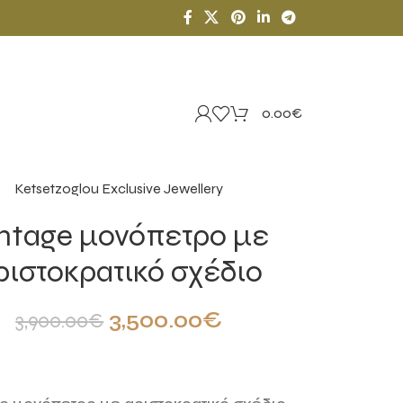
0.00
€
Ketsetzoglou Exclusive Jewellery
ntage μονόπετρο με
ριστοκρατικό σχέδιο
3,500.00
€
3,900.00
€