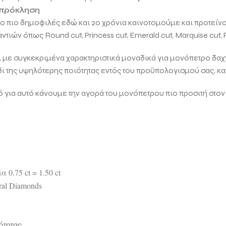
 πρόκληση
 το πιο δημοφιλές εδώ και 20 χρόνια καινοτομούμε και προτείν
μαντιών όπως
Round cut, Princess cut, Emerald cut, Marquise cut, 
ει, με συγκεκριμένα χαρακτηριστικά μοναδικά για μονόπετρο δαχτ
δι της υψηλότερης ποιότητας εντός του προϋπολογισμού σας, κ
α αυτό κάνουμε την αγορά του μονόπετρου πιο προσιτή στον
.75 ct = 1.50 ct
ral Diamonds
ότητας