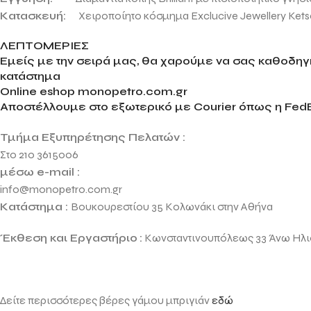
Κατασκευή:
Χειροποίητο κόσμημα Exclucive Jewellery Kets
ΛΕΠΤΟΜΕΡΙΕΣ
Εμείς με την σειρά μας, θα χαρούμε να σας καθοδηγή
κατάστημα
Online eshop monopetro.com.gr
Αποστέλλουμε στο εξωτερικό με Courier όπως η FedE
Τμήμα Εξυπηρέτησης Πελατών :
Στο 210 3615006
μέσω e-mail :
info@monopetro.com.gr
Κατάστημα :
Βουκουρεστίου 35 Κολωνάκι στην Αθήνα
Έκθεση και Εργαστήριο
:
Κωνσταντινουπόλεως 33 Άνω Ηλ
Δείτε περισσότερες βέρες γάμου μπριγιάν
εδώ