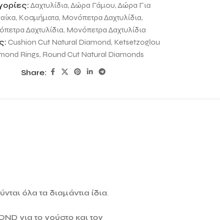
γορίες:
Δαχτυλίδια
,
Δώρα Γάμου
,
Δώρα Για
αίκα
,
Κοσμήματα
,
Μονόπετρα Δαχτυλίδια
,
πετρα Δαχτυλίδια
,
Μονόπετρα Δαχτυλίδια
ς:
Cushion Cut Natural Diamond
,
Ketsetzoglou
mond Rings
,
Round Cut Natural Diamonds
Share:
νται όλα τα διαμάντια ίδια
.
MOND
για το γούστο και τον