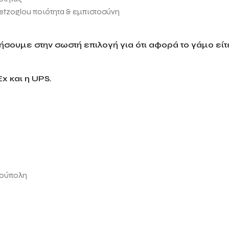
etzoglou
ποιότητα & εμπιστοσύνη
σουμε στην σωστή επιλογή για ότι αφορά το γάμο είτε
x και η UPS.
ιούπολη