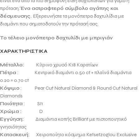
είναι ένα από τα πιο δημοφιλή είδη δαχτυλιδιών για γάμο ή
πρόταση.
Ένα αστραφτερό σύμβολο αγάπης και
δέσμευσης.
Εξερευνήστε τα μονόπετρα δαχτυλίδια με
διαμάντι που σηματοδοτούν την πρότασή σας
.
Το τέλειο μονόπετρο δαχτυλίδι με μπριγιάν
ΧΑΡΑΚΤΗΡΙΣΤΙΚΑ
Μέταλλο:
Κίτρινο χρυσό Κ18 Καρατίων
Πέτρα
: Κεντρικό διαμάντι 0.50 ct + πλαϊνά διαμάντια
0.20 = 0.70 ct
Κόψιμο
: Pear Cut Natural Diamond & Round Cut Natural
Diamonds
Ποιότητα
: SI1
Χρώμα :
D
Εγγύηση:
Διαμάντια κοπής Brilliant με πιστοποιητικό
γνησιότητας
Κατασκευή:
Χειροποίητο κόσμημα Ketsetzoglou Exclusive