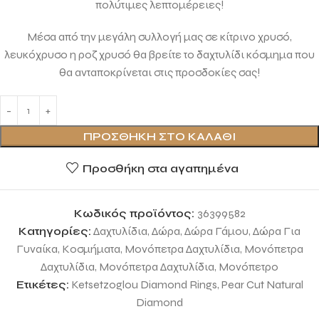
πολύτιμες λεπτομέρειες!
Μέσα από την μεγάλη συλλογή μας σε κίτρινο χρυσό,
λευκόχρυσο η ροζ χρυσό θα βρείτε το δαχτυλίδι κόσμημα που
θα ανταποκρίνεται στις προσδοκίες σας!
ΠΡΟΣΘΉΚΗ ΣΤΟ ΚΑΛΆΘΙ
Προσθήκη στα αγαπημένα
Κωδικός προϊόντος:
36399582
Κατηγορίες:
Δαχτυλίδια
,
Δώρα
,
Δώρα Γάμου
,
Δώρα Για
Γυναίκα
,
Κοσμήματα
,
Μονόπετρα Δαχτυλίδια
,
Μονόπετρα
Δαχτυλίδια
,
Μονόπετρα Δαχτυλίδια
,
Μονόπετρο
Ετικέτες:
Ketsetzoglou Diamond Rings
,
Pear Cut Natural
Diamond