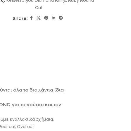
ες:
Ketsetzoglou Diamond Rings
,
Ruby Round
Cut
Share:
νται όλα τα διαμάντια ίδια
.
MOND
για το γούστο και τον
ουμε εναλλακτικά σχήματα.
Pear cut, Oval cut