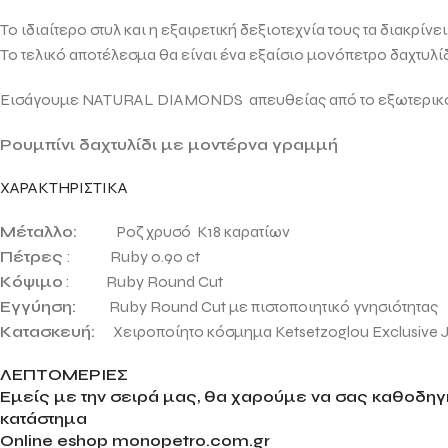
Το ιδιαίτερο στυλ και η εξαιρετική δεξιοτεχνία τους τα διακρίν
Το τελικό αποτέλεσμα θα είναι ένα εξαίσιο μονόπετρο δαχτυλί
Εισάγουμε NATURAL DIAMONDS απευθείας από το εξωτερικό γ
Ρουμπίνι δαχτυλίδι με μοντέρνα γραμμή
ΧΑΡΑΚΤΗΡΙΣΤΙΚΑ
Μέταλλο:
Ροζ χρυσό Κ18 καρατίων
Πέτρες
: Ruby 0.90 ct
Κόψιμο
: Ruby Round Cut
Εγγύηση:
Ruby Round Cut με πιστοποιητικό γνησιότητας
Κατασκευή:
Χειροποίητο κόσμημα
Ketsetzoglou Exclusive 
ΛΕΠΤΟΜΕΡΙΕΣ
Εμείς με την σειρά μας, θα χαρούμε να σας καθοδηγή
κατάστημα
Online eshop monopetro.com.gr