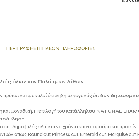
Ετικέτ
ΠΕΡΙΓΡΑΦΉ
ΕΠΙΠΛΈΟΝ ΠΛΗΡΟΦΟΡΊΕΣ
ιλιάς όλων των Πολύτιμων Λίθων
εν πρέπει να προκαλεί έκπληξη το γεγονός ότι
δεν δημιουργού
 και μοναδική. Η επιλογή του
κατάλληλου
NATURAL DIA
 πρόκληση
 το πιο δημοφιλές εδώ και 20 χρόνια καινοτομούμε και προτείν
μαντιών όπως
Round cut, Princess cut, Emerald cut, Marquise cut, 