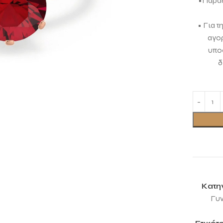
•Παραδ
• Για τ
αγο
υποσ
δ
Κατη
Γυν