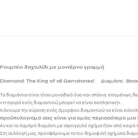
Ρουμπίνι δαχτυλίδι με μοντέρνα γραμμή
Diamond: The King of all Gemstones!
Διαμάντι: Βασ
Τα διαμάντια είναι τόσο μοναδικά όσο και σπάνια, επομένως δ
«Η αγορά ενός διαμαντιού μπορεί να είναι εκπληκτική».
Κάνουμε την εύρεση ενός όμορφου διαμαντιού να είναι εύκολη
προϋπολογισμό σας είναι για εμάς περισσότερο μια
Αν και το λαμπρό διαμάντι με στρογγυλό σχήμα ήταν από καιρό
Στη συλλογή μας, προσφέρουμε τα πιο δημοφιλή σχήματα δια