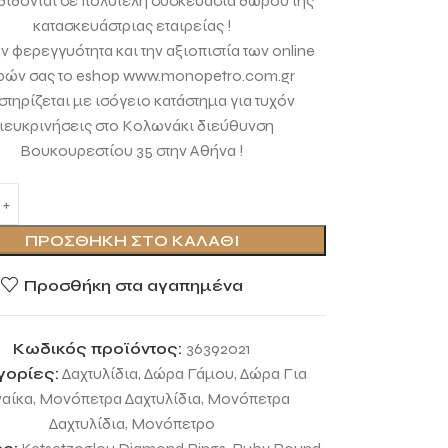
ίδονται σε πολυτελή συσκευασία δώρου της
κατασκευάστριας εταιρείας !
ην φερεγγυότητα και την αξιοπιστία των online
ρών σας το eshop www.monopetro.com.gr
τηρίζεται με ισόγειο κατάστημα για τυχόν
ιευκρινήσεις στο Κολωνάκι διεύθυνση
Βουκουρεστίου 35 στην Αθήνα !
ΠΡΟΣΘΉΚΗ ΣΤΟ ΚΑΛΆΘΙ
Προσθήκη στα αγαπημένα
Κωδικός προϊόντος:
36392021
γορίες:
Δαχτυλίδια
,
Δώρα Γάμου
,
Δώρα Για
αίκα
,
Μονόπετρα Δαχτυλίδια
,
Μονόπετρα
Δαχτυλίδια
,
Μονόπετρο