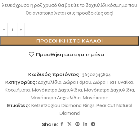
λευκόχρυσο η ροζ χρυσό θα βρείτε το δαχτυλίδι κόσμημα που
θα ανταποκρίνεται στις προσδοκίες σας!
ΠΡΟΣΘΉΚΗ ΣΤΟ ΚΑΛΆΘΙ
Προσθήκη στα αγαπημένα
Κωδικός προϊόντος:
36302345894
Κατηγορίες:
Δαχτυλίδια
,
Δώρα Γάμου
,
Δώρα Για Γυναίκα
,
Κοσμήματα
,
Μονόπετρα Δαχτυλίδια
,
Μονόπετρα Δαχτυλίδια
,
Μονόπετρα Δαχτυλίδια
,
Μονόπετρο
Ετικέτες:
Ketsetzoglou Diamond Rings
,
Pear Cut Natural
Diamond
Share: