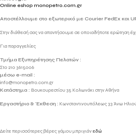
Online eshop monopetro.com.gr
Αποστέλλουμε στο εξωτερικό με Courier FedEx και U
Στην διάθεσή σας να απαντήσουμε σε οποιαδήποτε ερώτηση έχ
Για παραγγελίες
Τμήμα Εξυπηρέτησης Πελατών :
Στο 210 3615006
μέσω e-mail :
info@monopetro.com.gr
Κατάστημα :
Βουκουρεστίου 35 Κολωνάκι στην Αθήνα
Εργαστήριο
& Έκθεση :
Κωνσταντινουπόλεως 33 Άνω Ηλιο
Δείτε περισσότερες βέρες γάμου μπριγιάν
εδώ