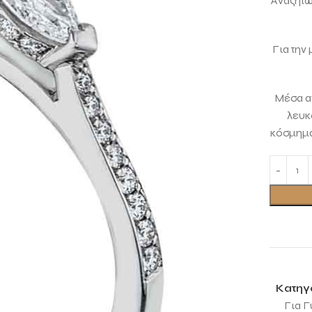
Αναζητών
Για την
Μέσα απ
λευκ
κόσμημα
Κατηγ
Για Γ