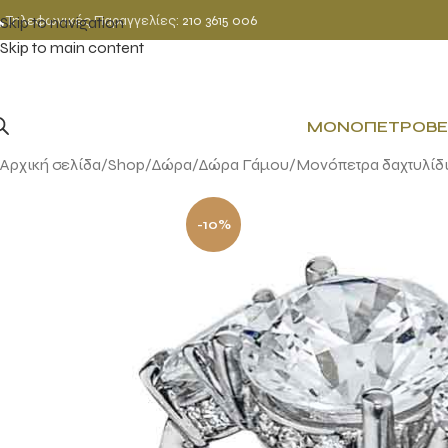
Τηλεφωνικές Παραγγελίες:
210 3615 006
Skip to navigation
Skip to main content
ΜΟΝΌΠΕΤΡΟ
ΒΈ
Αρχική σελίδα
Shop
Δώρα
Δώρα Γάμου
Μονόπετρα δαχτυλίδι
-10%