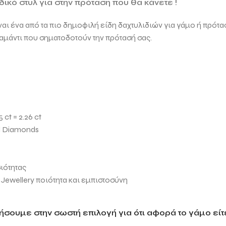
κό στυλ για στην πρόταση που θα κάνετε !
αι ένα από τα πιο δημοφιλή είδη δαχτυλιδιών για γάμο ή πρότα
ιαμάντι που σηματοδοτούν την πρότασή σας
.
ct = 2.26 ct
l Diamonds
ιότητας
 Jewellery ποιότητα και εμπιστοσύνη
σουμε στην σωστή επιλογή για ότι αφορά το γάμο είτε