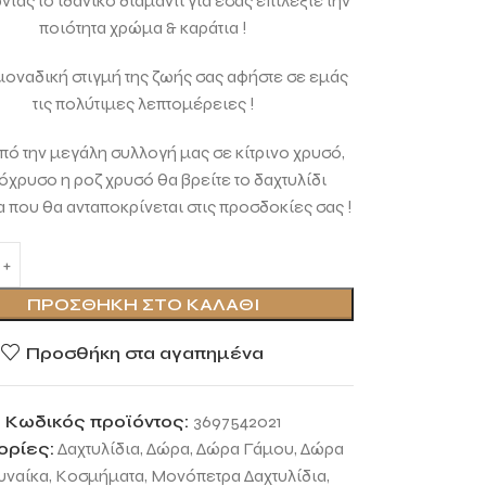
τας το ιδανικό διαμάντι για εσάς επιλέξτε την
ποιότητα χρώμα & καράτια !
 μοναδική στιγμή της ζωής σας αφήστε σε εμάς
τις πολύτιμες λεπτομέρειες !
ό την μεγάλη συλλογή μας σε κίτρινο χρυσό,
όχρυσο η ροζ χρυσό θα βρείτε το δαχτυλίδι
 που θα ανταποκρίνεται στις προσδοκίες σας !
ΠΡΟΣΘΉΚΗ ΣΤΟ ΚΑΛΆΘΙ
Προσθήκη στα αγαπημένα
Κωδικός προϊόντος:
3697542021
ορίες:
Δαχτυλίδια
,
Δώρα
,
Δώρα Γάμου
,
Δώρα
υναίκα
,
Κοσμήματα
,
Μονόπετρα Δαχτυλίδια
,