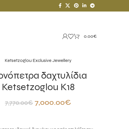
0.00
€
Ketsetzoglou Exclusive Jewellery
νόπετρα δαχτυλίδια
Ketsetzoglou Κ18
7,000.00
€
7,770.00
€