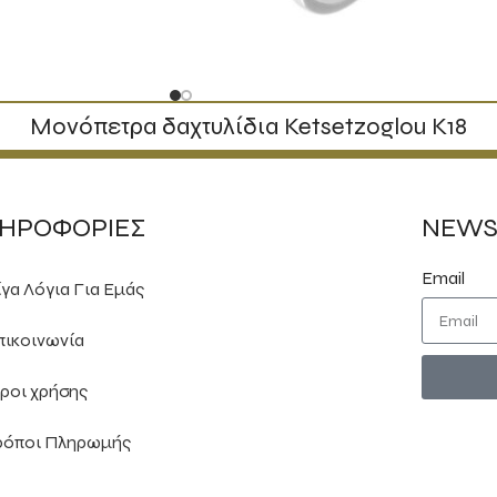
Μονόπετρα δαχτυλίδια Ketsetzoglou Κ18
ΗΡΟΦΟΡΙΕΣ
NEWS
Email
ίγα Λόγια Για Εμάς
πικοινωνία
ροι χρήσης
ρόποι Πληρωμής