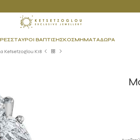
ΡΕΣ
ΣΤΑΥΡΟΊ ΒΆΠΤΙΣΗΣ
ΚΟΣΜΉΜΑΤΑ
ΔΏΡΑ
α Ketsetzoglou Κ18
Μο