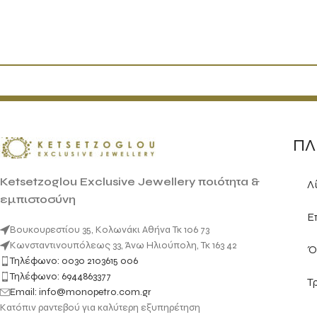
ΠΛ
Ketsetzoglou Exclusive Jewellery ποιότητα &
Λ
εμπιστοσύνη
Ε
Βουκουρεστίου 35, Κολωνάκι Αθήνα Τκ 106 73
Κωνσταντινουπόλεως 33, Άνω Ηλιούπολη, Τκ 163 42
Ό
Τηλέφωνο: 0030 2103615 006
Τηλέφωνο: 6944863377
Τ
Email: info@monopetro.com.gr
Κατόπιν ραντεβού για καλύτερη εξυπηρέτηση