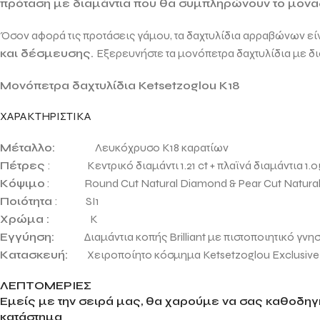
πρόταση με διαμάντια που θα συμπληρώνουν το μοναδι
Όσον αφορά τις προτάσεις γάμου, τα δαχτυλίδια αρραβώνων είν
και δέσμευσης.
Εξερευνήστε τα μονόπετρα δαχτυλίδια με δ
Μονόπετρα δαχτυλίδια Ketsetzoglou Κ18
ΧΑΡΑΚΤΗΡΙΣΤΙΚΑ
Μέταλλο:
Λευκόχρυσο Κ18 καρατίων
Πέτρες
: Κεντρικό διαμάντι 1.21 ct + πλαϊνά διαμάντια 1.05 
Κόψιμο
: Round Cut Natural Diamond & Pear Cut Natura
Ποιότητα
: SI1
Χρώμα :
K
Εγγύηση:
Διαμάντια κοπής Brilliant με πιστοποιητικό γνησ
Κατασκευή:
Χειροποίητο κόσμημα
Ketsetzoglou Exclusive
ΛΕΠΤΟΜΕΡΙΕΣ
Εμείς με την σειρά μας, θα χαρούμε να σας καθοδηγή
κατάστημα