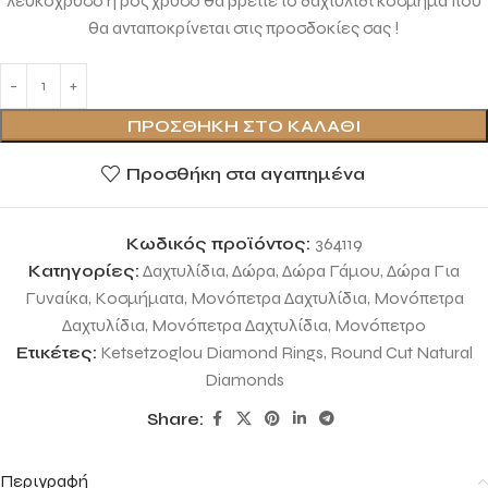
λευκόχρυσο η ροζ χρυσό θα βρείτε το δαχτυλίδι κόσμημα που
θα ανταποκρίνεται στις προσδοκίες σας !
ΠΡΟΣΘΉΚΗ ΣΤΟ ΚΑΛΆΘΙ
Προσθήκη στα αγαπημένα
Κωδικός προϊόντος:
364119
Κατηγορίες:
Δαχτυλίδια
,
Δώρα
,
Δώρα Γάμου
,
Δώρα Για
Γυναίκα
,
Κοσμήματα
,
Μονόπετρα Δαχτυλίδια
,
Μονόπετρα
Δαχτυλίδια
,
Μονόπετρα Δαχτυλίδια
,
Μονόπετρο
Ετικέτες:
Ketsetzoglou Diamond Rings
,
Round Cut Natural
Diamonds
Share:
Περιγραφή