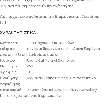
δέσμευσης.
Εξερευνήστε τα μονόπετρα δαχτυλίδια με
διαμάντι που σηματοδοτούν την πρότασή σας
.
Λευκόχρυσο μονόπετρο με διαμάντια και ζαφείρια
Κ18
ΧΑΡΑΚΤΗΡΙΣΤΙΚΑ
Μέταλλο:
Λευκόχρυσο Κ18 Καρατίων
Πέτρες:
Κεντρικό διαμάντι 0.64 ct + πλαϊνά διαμάντια
0.20 ct = 0.84 ct +
ζαφείρια
0.40 ct
Κόψιμο:
Round Cut Natural Diamonds
Ποιότητα
: VVS1
Χρώμα :
F
Εγγύηση:
Διαμάντια κοπής Brilliant με πιστοποιητικό
γνησιότητας
Κατασκευή:
Χειροποίητο κόσμημα Exclusive Jewellery
Ketsetzoglou
ποιότητα & εμπιστοσύνη