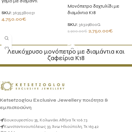
γάμο με διαμάντι
Μονόπετρο δαχτυλίδι με
διαμάντια Κ18
SKU:
36353B0031
4,750.00
€
SKU:
36329B00G
ΠΡΟΣΘΉΚΗ ΣΤΟ ΚΑΛΆΘΙ
2,750.00
€
2,900.00
€
ΠΡΟΣΘΉΚΗ ΣΤΟ ΚΑΛΆΘΙ
Λευκόχρυσο μονόπετρο με διαμάντια και
ζαφείρια Κ18
Ketsetzoglou Exclusive Jewellery ποιότητα &
εμπιστοσύνη
Βουκουρεστίου 35, Κολωνάκι Αθήνα Τκ 106 73
Κωνσταντινουπόλεως 33, Άνω Ηλιούπολη, Τκ 163 42