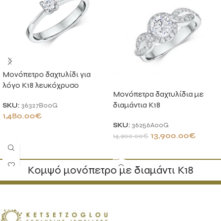
Μονόπετρο δαχτυλίδι για
λόγο Κ18 λευκόχρυσο
Μονόπετρα δαχτυλίδια με
διαμάντια Κ18
SKU:
36327B00G
1,480.00
€
SKU:
36256A00G
ΠΡΟΣΘΉΚΗ ΣΤΟ ΚΑΛΆΘΙ
13,900.00
€
14,900.00
€
ΠΡΟΣΘΉΚΗ ΣΤΟ ΚΑΛΆΘΙ
Κομψό μονόπετρο με διαμάντι Κ18