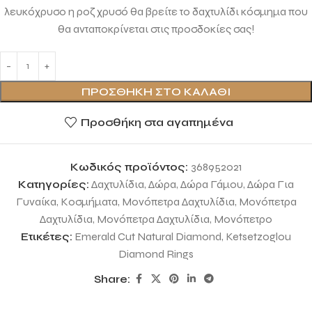
λευκόχρυσο η ροζ χρυσό θα βρείτε το δαχτυλίδι κόσμημα που
θα ανταποκρίνεται στις προσδοκίες σας!
ΠΡΟΣΘΉΚΗ ΣΤΟ ΚΑΛΆΘΙ
Προσθήκη στα αγαπημένα
Κωδικός προϊόντος:
368952021
Κατηγορίες:
Δαχτυλίδια
,
Δώρα
,
Δώρα Γάμου
,
Δώρα Για
Γυναίκα
,
Κοσμήματα
,
Μονόπετρα Δαχτυλίδια
,
Μονόπετρα
Δαχτυλίδια
,
Μονόπετρα Δαχτυλίδια
,
Μονόπετρο
Ετικέτες:
Emerald Cut Natural Diamond
,
Ketsetzoglou
Diamond Rings
Share: