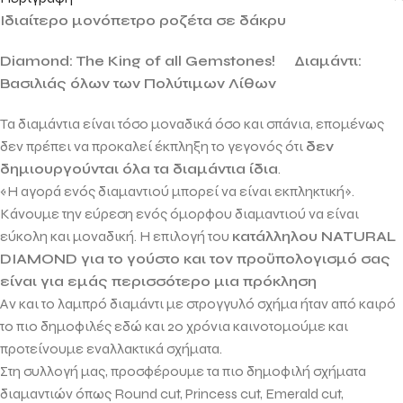
Ιδιαίτερο μονόπετρο ροζέτα σε δάκρυ
Diamond: The King of all Gemstones!
Διαμάντι:
Βασιλιάς όλων των Πολύτιμων Λίθων
Τα διαμάντια είναι τόσο μοναδικά όσο και σπάνια, επομένως
δεν πρέπει να προκαλεί έκπληξη το γεγονός ότι
δεν
δημιουργούνται όλα τα διαμάντια ίδια
.
«Η αγορά ενός διαμαντιού μπορεί να είναι εκπληκτική».
Κάνουμε την εύρεση ενός όμορφου διαμαντιού να είναι
εύκολη και μοναδική. Η επιλογή του
κατάλληλου
NATURAL
DIAMOND
για το γούστο και τον προϋπολογισμό σας
είναι για εμάς περισσότερο μια πρόκληση
Αν και το λαμπρό διαμάντι με στρογγυλό σχήμα ήταν από καιρό
το πιο δημοφιλές εδώ και 20 χρόνια καινοτομούμε και
προτείνουμε εναλλακτικά σχήματα.
Στη συλλογή μας, προσφέρουμε τα πιο δημοφιλή σχήματα
διαμαντιών όπως
Round cut, Princess cut, Emerald cut,