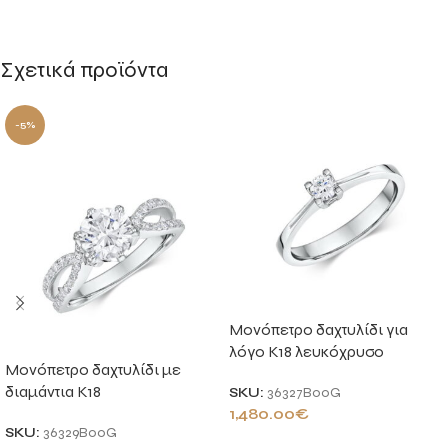
Σχετικά προϊόντα
-5%
Μονόπετρο δαχτυλίδι για
λόγο Κ18 λευκόχρυσο
Μονόπετρο δαχτυλίδι με
διαμάντια Κ18
SKU:
36327B00G
1,480.00
€
SKU:
36329B00G
ΠΡΟΣΘΉΚΗ ΣΤΟ ΚΑΛΆΘΙ