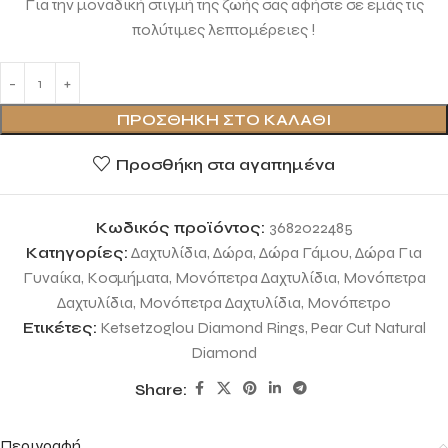
Για την μοναδική στιγμή της ζωής σας αφήστε σε εμάς τις
πολύτιμες λεπτομέρειες !
ΠΡΟΣΘΉΚΗ ΣΤΟ ΚΑΛΆΘΙ
Προσθήκη στα αγαπημένα
Κωδικός προϊόντος:
3682022485
Κατηγορίες:
Δαχτυλίδια
,
Δώρα
,
Δώρα Γάμου
,
Δώρα Για
Γυναίκα
,
Κοσμήματα
,
Μονόπετρα Δαχτυλίδια
,
Μονόπετρα
Δαχτυλίδια
,
Μονόπετρα Δαχτυλίδια
,
Μονόπετρο
Ετικέτες:
Ketsetzoglou Diamond Rings
,
Pear Cut Natural
Diamond
Share:
Περιγραφή