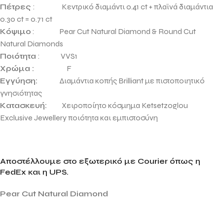
Πέτρες
: Κεντρικό διαμάντι 0.41 ct + πλαϊνά διαμάντια
0.30 ct = 0.71 ct
Κόψιμο
: Pear Cut Natural Diamond & Round Cut
Natural Diamonds
Ποιότητα
: VVS1
Χρώμα :
F
Εγγύηση:
Διαμάντια κοπής Brilliant με πιστοποιητικό
γνησιότητας
Κατασκευή:
Χειροποίητο κόσμημα Ketsetzoglou
Exclusive Jewellery ποιότητα και εμπιστοσύνη
Αποστέλλουμε στο εξωτερικό με Courier όπως η
FedEx και η UPS.
Pear Cut Natural Diamond