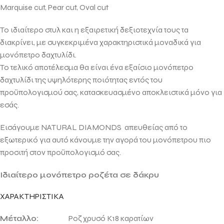
Marquise cut, Pear cut, Oval cut
Το ιδιαίτερο στυλ και η εξαιρετική δεξιοτεχνία τους τα
διακρίνει, με συγκεκριμένα χαρακτηριστικά μοναδικά για
μονόπετρο δαχτυλίδι.
Το τελικό αποτέλεσμα θα είναι ένα εξαίσιο μονόπετρο
δαχτυλίδι της υψηλότερης ποιότητας εντός του
προϋπολογισμού σας, κατασκευασμένο αποκλειστικά μόνο για
εσάς.
Εισάγουμε NATURAL DIAMONDS απευθείας από το
εξωτερικό για αυτό κάνουμε την αγορά του μονόπετρου πιο
προσιτή στον προϋπολογισμό σας.
Ιδιαίτερο μονόπετρο ροζέτα σε δάκρυ
ΧΑΡΑΚΤΗΡΙΣΤΙΚΑ
Μέταλλο:
Ροζ χρυσό Κ18 καρατίων