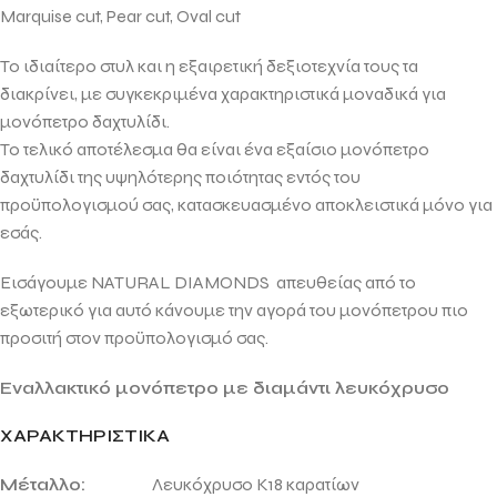
Marquise cut, Pear cut, Oval cut
Το ιδιαίτερο στυλ και η εξαιρετική δεξιοτεχνία τους τα
διακρίνει, με συγκεκριμένα χαρακτηριστικά μοναδικά για
μονόπετρο δαχτυλίδι.
Το τελικό αποτέλεσμα θα είναι ένα εξαίσιο μονόπετρο
δαχτυλίδι της υψηλότερης ποιότητας εντός του
προϋπολογισμού σας, κατασκευασμένο αποκλειστικά μόνο για
εσάς.
Εισάγουμε NATURAL DIAMONDS απευθείας από το
εξωτερικό για αυτό κάνουμε την αγορά του μονόπετρου πιο
προσιτή στον προϋπολογισμό σας.
Εναλλακτικό μονόπετρο με διαμάντι λευκόχρυσο
ΧΑΡΑΚΤΗΡΙΣΤΙΚΑ
Μέταλλο:
Λευκόχρυσο Κ18 καρατίων