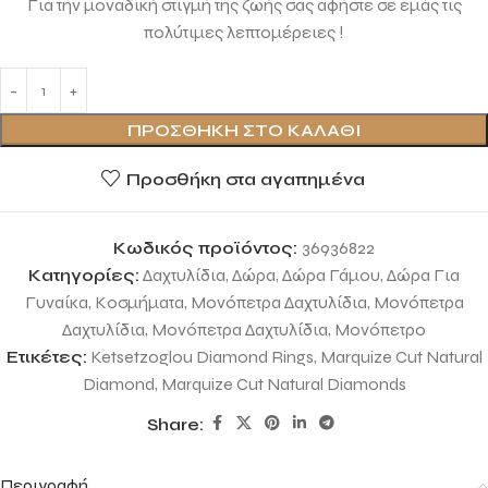
Για την μοναδική στιγμή της ζωής σας αφήστε σε εμάς τις
πολύτιμες λεπτομέρειες !
ΠΡΟΣΘΉΚΗ ΣΤΟ ΚΑΛΆΘΙ
Προσθήκη στα αγαπημένα
Κωδικός προϊόντος:
36936822
Κατηγορίες:
Δαχτυλίδια
,
Δώρα
,
Δώρα Γάμου
,
Δώρα Για
Γυναίκα
,
Κοσμήματα
,
Μονόπετρα Δαχτυλίδια
,
Μονόπετρα
Δαχτυλίδια
,
Μονόπετρα Δαχτυλίδια
,
Μονόπετρο
Ετικέτες:
Ketsetzoglou Diamond Rings
,
Marquize Cut Natural
Diamond
,
Marquize Cut Natural Diamonds
Share:
Περιγραφή