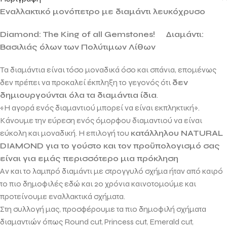
Εναλλακτικό μονόπετρο με διαμάντι λευκόχρυσο
Diamond: The King of all Gemstones!
Διαμάντι:
Βασιλιάς όλων των Πολύτιμων Λίθων
Τα διαμάντια είναι τόσο μοναδικά όσο και σπάνια, επομένως
δεν πρέπει να προκαλεί έκπληξη το γεγονός ότι
δεν
δημιουργούνται όλα τα διαμάντια ίδια
.
«Η αγορά ενός διαμαντιού μπορεί να είναι εκπληκτική».
Κάνουμε την εύρεση ενός όμορφου διαμαντιού να είναι
εύκολη και μοναδική. Η επιλογή του
κατάλληλου
NATURAL
DIAMOND
για το γούστο και τον προϋπολογισμό σας
είναι για εμάς περισσότερο μια πρόκληση
Αν και το λαμπρό διαμάντι με στρογγυλό σχήμα ήταν από καιρό
το πιο δημοφιλές εδώ και 20 χρόνια καινοτομούμε και
προτείνουμε εναλλακτικά σχήματα.
Στη συλλογή μας, προσφέρουμε τα πιο δημοφιλή σχήματα
διαμαντιών όπως
Round cut, Princess cut, Emerald cut,