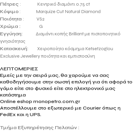
Πέτρες
: Κεντρικό διαμάντι 0.75 ct
Κόψιμο
: Marquize Cut Natural Diamond
Ποιότητα
: VS2
Χρώμα :
G
Εγγύηση:
Διαμάντι κοπής Brilliant με πιστοποιητικό
γνησιότητας
Κατασκευή:
Χειροποίητο κόσμημα
Ketsetzoglou
Exclusive Jewellery ποιότητα και εμπιστοσύνη
ΛΕΠΤΟΜΕΡΙΕΣ
Εμείς με την σειρά μας, θα χαρούμε να σας
καθοδηγήσουμε στην σωστή επιλογή για ότι αφορά το
γάμο είτε στο φυσικό είτε στο ηλεκτρονικό μας
κατάστημα
Online eshop monopetro.com.gr
Αποστέλλουμε στο εξωτερικό με Courier όπως η
FedEx και η UPS.
Τμήμα Εξυπηρέτησης Πελατών :