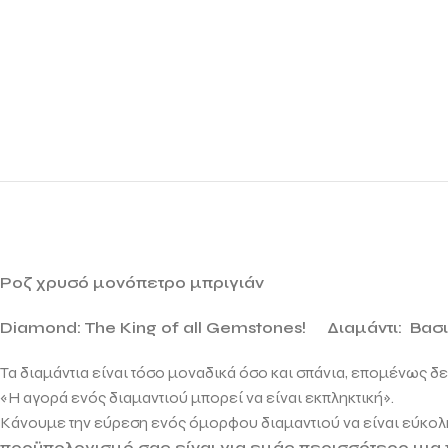
Ροζ χρυσό μονόπετρο μπριγιάν
Diamond: The King of all Gemstones!
Διαμάντι: Βασ
Τα διαμάντια είναι τόσο μοναδικά όσο και σπάνια, επομένως δ
«Η αγορά ενός διαμαντιού μπορεί να είναι εκπληκτική».
Κάνουμε την εύρεση ενός όμορφου διαμαντιού να είναι εύκολη
προϋπολογισμό σας είναι για εμάς περισσότερο μια