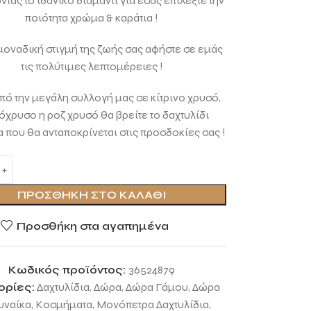
τας το ιδανικό διαμάντι για εσάς επιλέξτε την
ποιότητα χρώμα & καράτια !
 μοναδική στιγμή της ζωής σας αφήστε σε εμάς
τις πολύτιμες λεπτομέρειες !
ό την μεγάλη συλλογή μας σε κίτρινο χρυσό,
όχρυσο η ροζ χρυσό θα βρείτε το δαχτυλίδι
 που θα ανταποκρίνεται στις προσδοκίες σας !
ΠΡΟΣΘΉΚΗ ΣΤΟ ΚΑΛΆΘΙ
Προσθήκη στα αγαπημένα
Κωδικός προϊόντος:
36524879
ορίες:
Δαχτυλίδια
,
Δώρα
,
Δώρα Γάμου
,
Δώρα
υναίκα
,
Κοσμήματα
,
Μονόπετρα Δαχτυλίδια
,