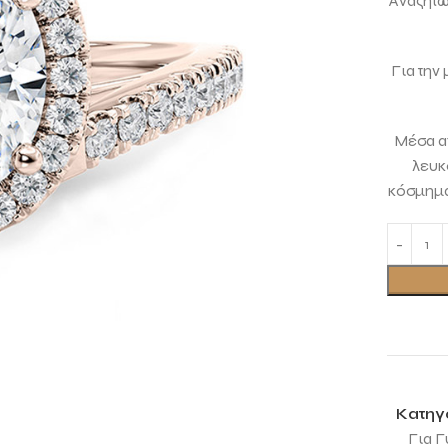
Αναζητών
Για την
Μέσα απ
λευκ
κόσμημα
Κατηγ
Για Γ