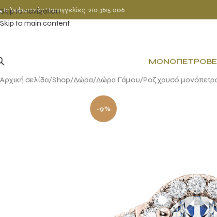
Τηλεφωνικές Παραγγελίες:
210 3615 006
Skip to navigation
Skip to main content
ΜΟΝΌΠΕΤΡΟ
ΒΈ
Αρχική σελίδα
Shop
Δώρα
Δώρα Γάμου
Ροζ χρυσό μονόπετρο
-9%