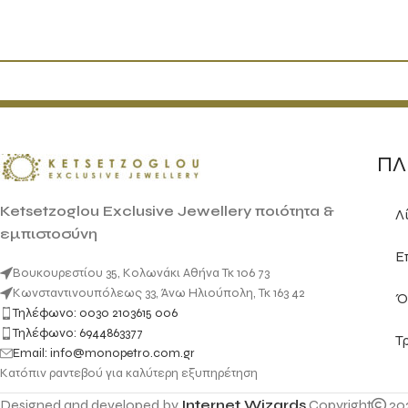
ΠΛ
Ketsetzoglou Exclusive Jewellery ποιότητα &
Λ
εμπιστοσύνη
Ε
Βουκουρεστίου 35, Κολωνάκι Αθήνα Τκ 106 73
Κωνσταντινουπόλεως 33, Άνω Ηλιούπολη, Τκ 163 42
Ό
Τηλέφωνο: 0030 2103615 006
Τηλέφωνο: 6944863377
Τ
Email: info@monopetro.com.gr
Κατόπιν ραντεβού για καλύτερη εξυπηρέτηση
Designed and developed by
Internet Wizards
Copyright
20