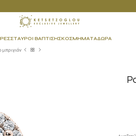
ΡΕΣ
ΣΤΑΥΡΟΊ ΒΆΠΤΙΣΗΣ
ΚΟΣΜΉΜΑΤΑ
ΔΏΡΑ
 μπριγιάν
Ρ