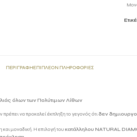
Μονό
Ετικέ
ΠΕΡΙΓΡΑΦΉ
ΕΠΙΠΛΈΟΝ ΠΛΗΡΟΦΟΡΊΕΣ
ιλιάς όλων των Πολύτιμων Λίθων
εν πρέπει να προκαλεί έκπληξη το γεγονός ότι
δεν δημιουργού
 και μοναδική. Η επιλογή του
κατάλληλου
NATURAL DIA
 πρόκληση