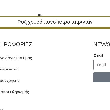
Ροζ χρυσό μονόπετρο μπριγιάν
ΗΡΟΦΟΡΙΕΣ
NEWS
Email
ίγα Λόγια Για Εμάς
πικοινωνία
ροι χρήσης
ρόποι Πληρωμής
23