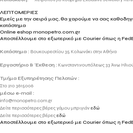
ΛΕΠΤΟΜΕΡΙΕΣ
Εμείς με την σειρά μας, θα χαρούμε να σας καθοδηγή
κατάστημα
Online eshop monopetro.com.gr
Αποστέλλουμε στο εξωτερικό με Courier όπως η FedE
Κατάστημα :
Βουκουρεστίου 35 Κολωνάκι στην Αθήνα
Εργαστήριο
& Έκθεση :
Κωνσταντινουπόλεως 33 Άνω Ηλιο
Τμήμα Εξυπηρέτησης Πελατών :
Στο 210 3615006
μέσω e-mail :
info@monopetro.com.gr
Δείτε περισσότερες βέρες γάμου μπριγιάν
εδώ
Δείτε περισσότερες βέρες
εδώ
Αποστέλλουμε στο εξωτερικό με Courier όπως η FedE