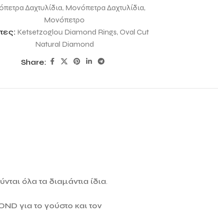
πετρα Δαχτυλίδια
,
Μονόπετρα Δαχτυλίδια
,
Μονόπετρο
τες:
Ketsetzoglou Diamond Rings
,
Oval Cut
Natural Diamond
Share:
νται όλα τα διαμάντια ίδια
.
MOND
για το γούστο και τον