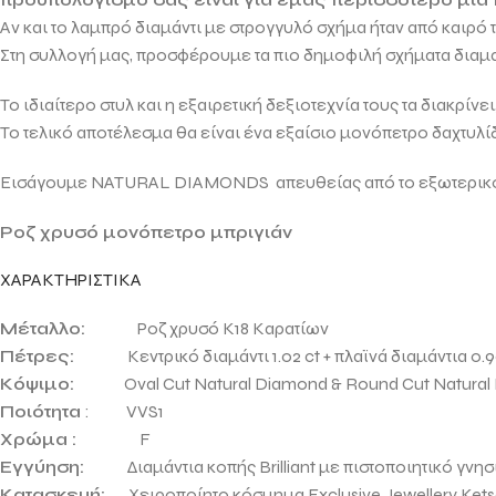
Αν και το λαμπρό διαμάντι με στρογγυλό σχήμα ήταν από καιρό
Στη συλλογή μας, προσφέρουμε τα πιο δημοφιλή σχήματα δια
Το ιδιαίτερο στυλ και η εξαιρετική δεξιοτεχνία τους τα διακρίν
Το τελικό αποτέλεσμα θα είναι ένα εξαίσιο μονόπετρο δαχτυλί
Εισάγουμε NATURAL DIAMONDS απευθείας από το εξωτερικό γι
Ροζ χρυσό μονόπετρο μπριγιάν
ΧΑΡΑΚΤΗΡΙΣΤΙΚΑ
Μέταλλο:
Ροζ χρυσό Κ18 Καρατίων
Πέτρες:
Κεντρικό διαμάντι 1.02 ct + πλαϊνά διαμάντια 0.90 c
Κόψιμο:
Oval Cut Natural Diamond & Round Cut Natural
Ποιότητα
: VVS1
Χρώμα :
F
Εγγύηση:
Διαμάντια κοπής Brilliant με πιστοποιητικό γνησ
Κατασκευή:
Χειροποίητο κόσμημα Exclusive Jewellery Ketse