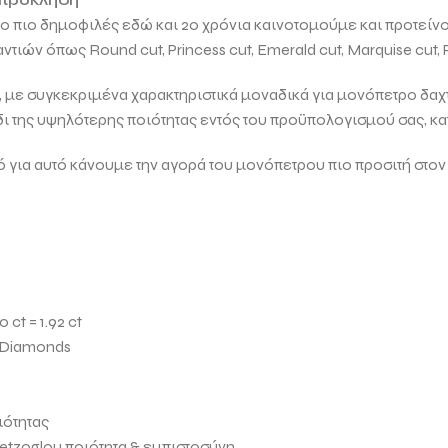
 το πιο δημοφιλές εδώ και 20 χρόνια καινοτομούμε και προτείν
μαντιών όπως
Round cut, Princess cut, Emerald cut, Marquise cut, 
ει, με συγκεκριμένα χαρακτηριστικά μοναδικά για μονόπετρο δαχτ
δι της υψηλότερης ποιότητας εντός του προϋπολογισμού σας, κ
α αυτό κάνουμε την αγορά του μονόπετρου πιο προσιτή στον
t = 1.92 ct
 Diamonds
ιότητας
tzoglou ποιότητα & εμπιστοσύνη