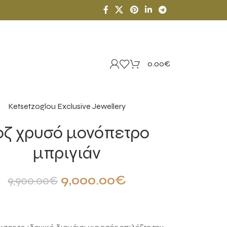
0.00
€
Ketsetzoglou Exclusive Jewellery
οζ χρυσό μονόπετρο
μπριγιάν
9,000.00
€
9,900.00
€