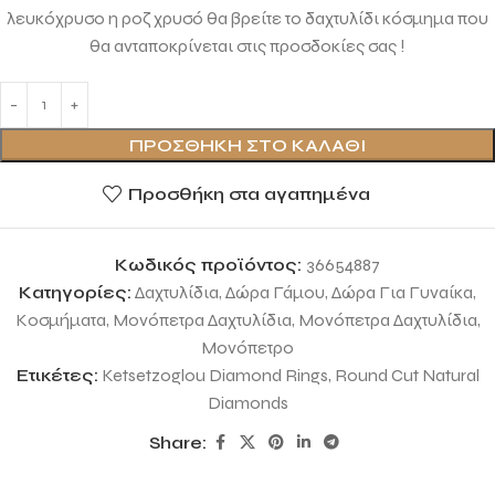
λευκόχρυσο η ροζ χρυσό θα βρείτε το δαχτυλίδι κόσμημα που
θα ανταποκρίνεται στις προσδοκίες σας !
ΠΡΟΣΘΉΚΗ ΣΤΟ ΚΑΛΆΘΙ
Προσθήκη στα αγαπημένα
Κωδικός προϊόντος:
36654887
Κατηγορίες:
Δαχτυλίδια
,
Δώρα Γάμου
,
Δώρα Για Γυναίκα
,
Κοσμήματα
,
Μονόπετρα Δαχτυλίδια
,
Μονόπετρα Δαχτυλίδια
,
Μονόπετρο
Ετικέτες:
Ketsetzoglou Diamond Rings
,
Round Cut Natural
Diamonds
Share: