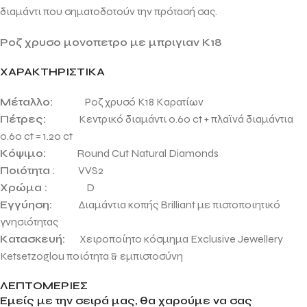
διαμάντι που σηματοδοτούν την πρότασή σας
.
Ροζ χρυσο μονοπετρο με μπριγιαν Κ18
ΧΑΡΑΚΤΗΡΙΣΤΙΚΑ
Μέταλλο:
Ροζ χρυσό Κ18 Καρατίων
Πέτρες:
Κεντρικό διαμάντι 0.60 ct + πλαϊνά διαμάντια
0.60 ct = 1.20 ct
Κόψιμο:
Round
Cut Natural Diamond
s
Ποιότητα
: VVS2
Χρώμα :
D
Εγγύηση:
Διαμάντια κοπής Brilliant με πιστοποιητικό
γνησιότητας
Κατασκευή:
Χειροποίητο κόσμημα Exclusive Jewellery
Ketsetzoglou
ποιότητα & εμπιστοσύνη
ΛΕΠΤΟΜΕΡΙΕΣ
Εμείς με την σειρά μας, θα χαρούμε να σας