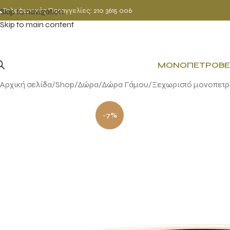
Τηλεφωνικές Παραγγελίες:
210 3615 006
Skip to navigation
Skip to main content
ΜΟΝΌΠΕΤΡΟ
ΒΈ
Αρχική σελίδα
Shop
Δώρα
Δώρα Γάμου
Ξεχωριστό μονοπετρο
-7%