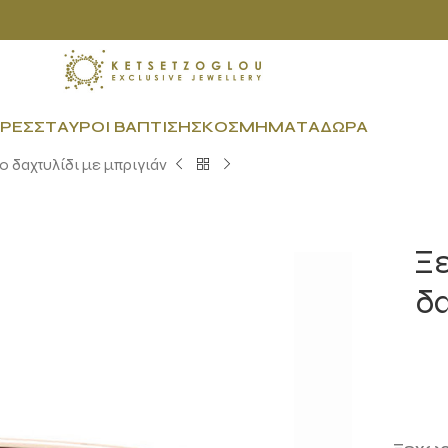
ΡΕΣ
ΣΤΑΥΡΟΊ ΒΆΠΤΙΣΗΣ
ΚΟΣΜΉΜΑΤΑ
ΔΏΡΑ
 δαχτυλίδι με μπριγιάν
Ξ
δα