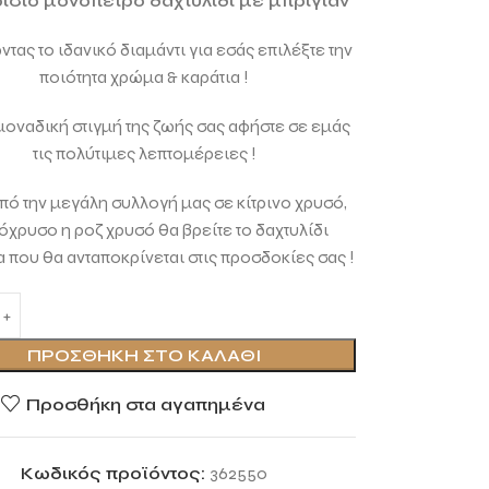
στό μονόπετρο δαχτυλίδι με μπριγιάν
τας το ιδανικό διαμάντι για εσάς επιλέξτε την
ποιότητα χρώμα & καράτια !
 μοναδική στιγμή της ζωής σας αφήστε σε εμάς
τις πολύτιμες λεπτομέρειες !
ό την μεγάλη συλλογή μας σε κίτρινο χρυσό,
όχρυσο η ροζ χρυσό θα βρείτε το δαχτυλίδι
 που θα ανταποκρίνεται στις προσδοκίες σας !
ΠΡΟΣΘΉΚΗ ΣΤΟ ΚΑΛΆΘΙ
Προσθήκη στα αγαπημένα
Κωδικός προϊόντος:
362550