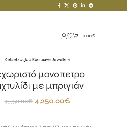
0.00
€
Ketsetzoglou Exclusive Jewellery
εχωριστό μονοπετρο
χτυλίδι με μπριγιάν
4,250.00
€
4,550.00
€