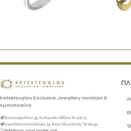
ΠΛ
Ketsetzoglou Exclusive Jewellery ποιότητα &
Λ
εμπιστοσύνη
Ε
Βουκουρεστίου 35, Κολωνάκι Αθήνα Τκ 106 73
Κωνσταντινουπόλεως 33, Άνω Ηλιούπολη, Τκ 163 42
Ό
Τηλέφωνο: 0030 2103615 006