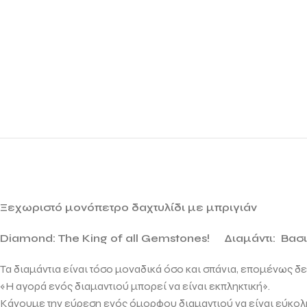
Ξεχωριστό μονόπετρο δαχτυλίδι με μπριγιάν
Diamond: The King of all Gemstones!
Διαμάντι: Βασ
Τα διαμάντια είναι τόσο μοναδικά όσο και σπάνια, επομένως δ
«Η αγορά ενός διαμαντιού μπορεί να είναι εκπληκτική».
Κάνουμε την εύρεση ενός όμορφου διαμαντιού να είναι εύκολη