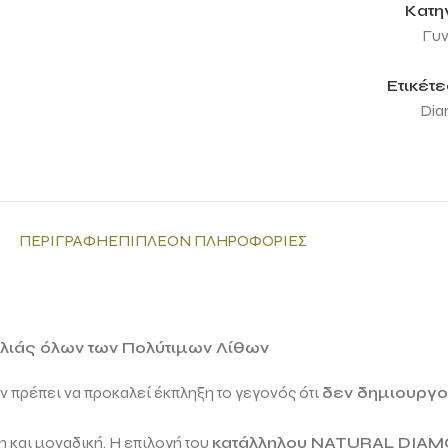
Κατη
Γυν
Ετικέτε
Dia
ΠΕΡΙΓΡΑΦΉ
ΕΠΙΠΛΈΟΝ ΠΛΗΡΟΦΟΡΊΕΣ
ιλιάς όλων των Πολύτιμων Λίθων
εν πρέπει να προκαλεί έκπληξη το γεγονός ότι
δεν δημιουργού
 και μοναδική. Η επιλογή του
κατάλληλου
NATURAL DIA