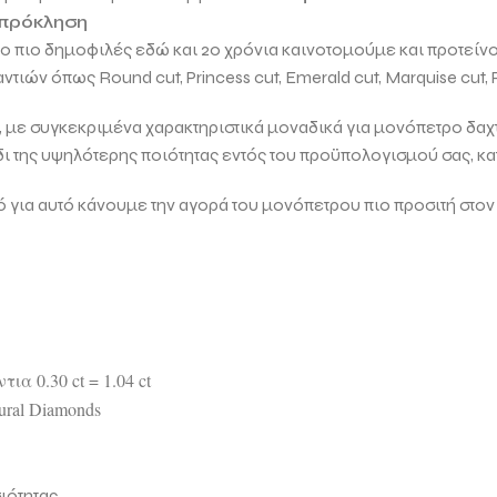
 πρόκληση
 το πιο δημοφιλές εδώ και 20 χρόνια καινοτομούμε και προτείν
μαντιών όπως
Round cut, Princess cut, Emerald cut, Marquise cut, 
ει, με συγκεκριμένα χαρακτηριστικά μοναδικά για μονόπετρο δαχτ
δι της υψηλότερης ποιότητας εντός του προϋπολογισμού σας, κ
α αυτό κάνουμε την αγορά του μονόπετρου πιο προσιτή στον
0.30 ct = 1.04 ct
ural Diamonds
ιότητας