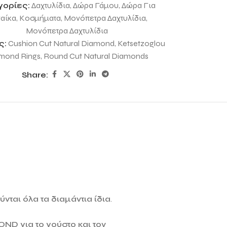
γορίες:
Δαχτυλίδια
,
Δώρα Γάμου
,
Δώρα Για
αίκα
,
Κοσμήματα
,
Μονόπετρα Δαχτυλίδια
,
Μονόπετρα Δαχτυλίδια
ς:
Cushion Cut Natural Diamond
,
Ketsetzoglou
mond Rings
,
Round Cut Natural Diamonds
Share:
νται όλα τα διαμάντια ίδια
.
MOND
για το γούστο και τον