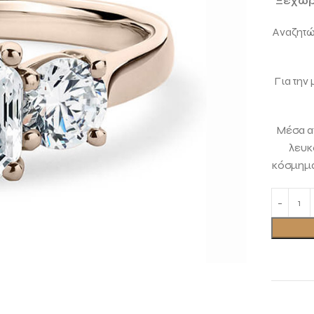
Ξεχωρι
Αναζητών
Για την
Μέσα απ
λευκ
κόσμημα