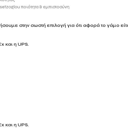
setzoglou
ποιότητα & εμπιστοσύνη
σουμε στην σωστή επιλογή για ότι αφορά το γάμο είτε
x και η UPS.
x και η UPS.