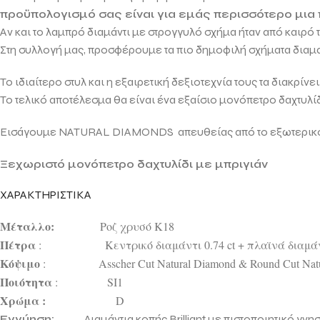
προϋπολογισμό σας είναι για εμάς περισσότερο μια
Αν και το λαμπρό διαμάντι με στρογγυλό σχήμα ήταν από καιρό
Στη συλλογή μας, προσφέρουμε τα πιο δημοφιλή σχήματα δια
Το ιδιαίτερο στυλ και η εξαιρετική δεξιοτεχνία τους τα διακρίν
Το τελικό αποτέλεσμα θα είναι ένα εξαίσιο μονόπετρο δαχτυλί
Εισάγουμε NATURAL DIAMONDS απευθείας από το εξωτερικό γι
Ξεχωριστό μονόπετρο δαχτυλίδι με μπριγιάν
ΧΑΡΑΚΤΗΡΙΣΤΙΚΑ
Μέταλλο:
Ροζ χρυσό Κ18
Πέτρα
: Κεντρικό διαμάντι 0.74 ct + πλαϊνά διαμάντια 
Κόψιμο
:
Asscher Cut Natural Diamond & Round Cut Nat
Ποιότητα
: SI1
Χρώμα :
D
Εγγύηση:
Διαμάντια κοπής Brilliant με πιστοποιητικό γνησ