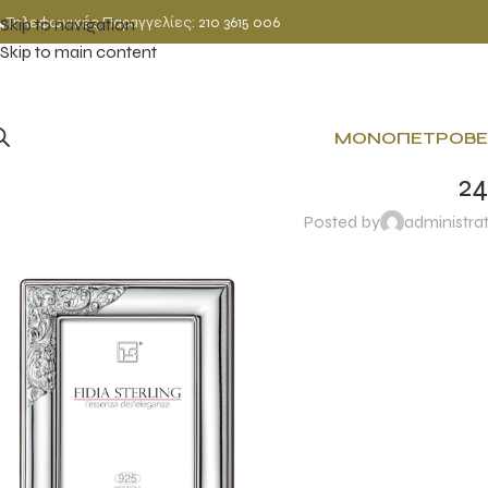
Τηλεφωνικές Παραγγελίες:
210 3615 006
Skip to navigation
Skip to main content
ΜΟΝΌΠΕΤΡΟ
ΒΈ
24
Posted by
administra